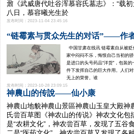
鼐《武威唐代吐谷浑慕容氏墓志》：“载初
八日，慕容曦光生於
发布时间：2023-11-04 23:45:16
“链霉素与贯众先生的对话”——作
中国甘肃在线讯 链霉素自从被
家中闷闷不乐，悔恨自己当初的骄
是进口的头号药品“洋货”，包装
件下发挥自己的巨大作用。人们对
无上的荣誉。谁
发布时间：2023-10-28 23:09:15
神農山的传說——仙小康
神農山地貌神農山景區神農山玉皇大殿神
氏尝百草图《神农山的传说》神农文化包
是“农耕文化”，神农尝百草，发现了五谷
二是“医药文化”，神农尝百草又发现了各