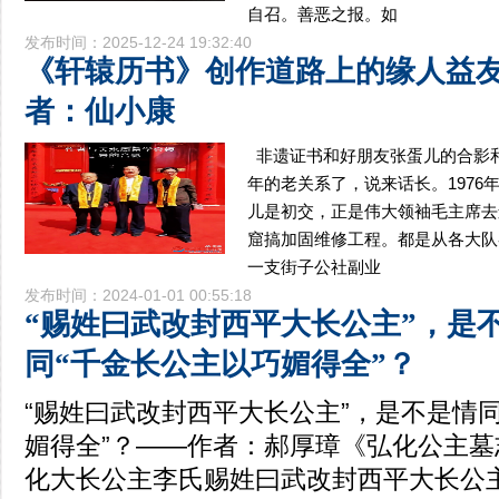
自召。善恶之报。如
发布时间：2025-12-24 19:32:40
《轩辕历书》创作道路上的缘人益
者：仙小康
非遗证书和好朋友张蛋儿的合影
年的老关系了，说来话长。1976
儿是初交，正是伟大领袖毛主席去
窟搞加固维修工程。都是从各大队
一支街子公社副业
发布时间：2024-01-01 00:55:18
“赐姓曰武改封西平大长公主”，是
同“千金长公主以巧媚得全”？
“赐姓曰武改封西平大长公主”，是不是情
媚得全”？——作者：郝厚璋《弘化公主墓
化大长公主李氏赐姓曰武改封西平大长公