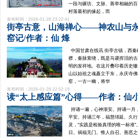
一段与碾坊、文脉、善举相融的百
村落最初的缘起，而
发布时间：2026-01-28 23:22:41
街亭古意，山海禅心——神农山与
窑记/作者：仙 烽
中国甘肃在线讯 街亭古镇，西
襟，秦脉萦绕，既是马谡挥泪的古
明的发祥地。在这片叠印着历史辙
山以始祖之魂矗立于东，永庆寺佛
窑，一古一幽，将华
发布时间：2026-01-28 22:52:19
读“太上感应篇”心得——作者：仙
持诵一遍，心神渐安。持诵一月
平安。持诵三年，福慧绵延。久行
灵，“实践是检验真理的唯一标准
日。祸福无门。惟人自召。善恶之