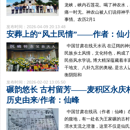
龙峡，峡内石莲花。喝了神农水，
痛一时无。神农山被人们说得神乎
事情。农历2月1
发布时间：2026-04-09 20:13:48
安葬上的“风土民情”——作者：仙
中国甘肃在线天水讯 在辽阔的
民族乡土风情，文化特色，构成了
民俗风水学说, 博大精深蕴藏着丰
干地支、八卦九宫的奥秘, 是古人
衡阴阳和
发布时间：2026-02-02 13:05:50
碾韵悠长 古村留芳——麦积区永庆
历史由来/作者：仙峰
中国甘肃在线讯（作者：仙峰）
的腹地，有一处名为王家碾的古村
渭水支流之澄澈，这里不仅是仙氏