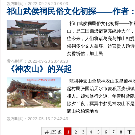
发布时间：2022-09-25 20:08:03
祁山武侯祠民俗文化初探——作者：
祁山武侯祠民俗文化初探——作者
山，是三国蜀汉诸葛亮统帅大军，
往今来，人们将诸葛亮与祁山相提
侯祠多少文人墨客、达官贵人题诗
焚香祈佑，加上民
发布时间：2022-09-23 23:49:23
《神农山》的兴起
龍祖神农山全貌神农山玉皇殿神
起村民张国治天水市麦积区麦积镇永
相人。颇知修行之道。年青时曾隐居
除夕半夜，冥冥中梦见神农山不是
满山松柏遍地奇
发布时间：2022-05-16 22:42:46
共 135 条
1
2
3
4
5
6
7
8
下