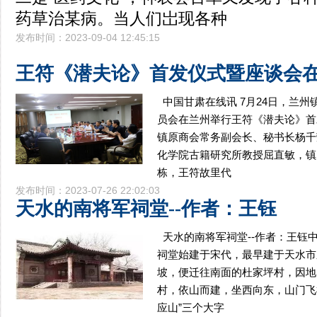
药草治某病。当人们岀现各种
发布时间：2023-09-04 12:45:15
王符《潜夫论》首发仪式暨座谈会
中国甘肃在线讯 7月24日，兰
员会在兰州举行王符《潜夫论》首
镇原商会常务副会长、秘书长杨千
化学院古籍研究所教授屈直敏，镇
栋，王符故里代
发布时间：2023-07-26 22:02:03
天水的南将军祠堂--作者：王钰
天水的南将军祠堂--作者：王钰
祠堂始建于宋代，最早建于天水市
坡，便迁往南面的杜家坪村，因地
村，依山而建，坐西向东，山门飞
应山”三个大字