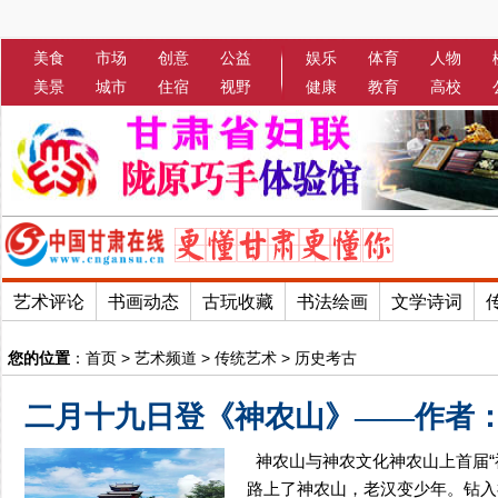
美食
市场
创意
公益
娱乐
体育
人物
美景
城市
住宿
视野
健康
教育
高校
艺术评论
书画动态
古玩收藏
书法绘画
文学诗词
您的位置
：
首页
>
艺术频道
>
传统艺术
>
历史考古
二月十九日登《神农山》——作者
神农山与神农文化神农山上首届“
路上了神农山，老汉变少年。钻入