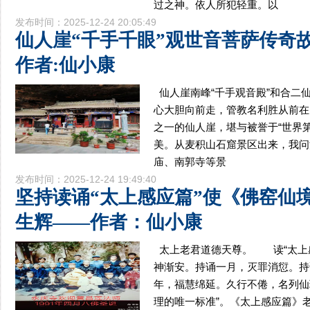
过之神。依人所犯轻重。以
发布时间：2025-12-24 20:05:49
仙人崖“千手千眼”观世音菩萨传奇
作者:仙小康
仙人崖南峰“千手观音殿”和合二
心大胆向前走，管教名利胜从前在
之一的仙人崖，堪与被誉于“世界
美。从麦积山石窟景区出来，我问
庙、南郭寺等景
发布时间：2025-12-24 19:49:40
坚持读诵“太上感应篇”使《佛窑仙
生辉——作者：仙小康
太上老君道德天尊。 读“太上
神渐安。持诵一月，灭罪消愆。持
年，福慧绵延。久行不倦，名列仙
理的唯一标准”。《太上感应篇》