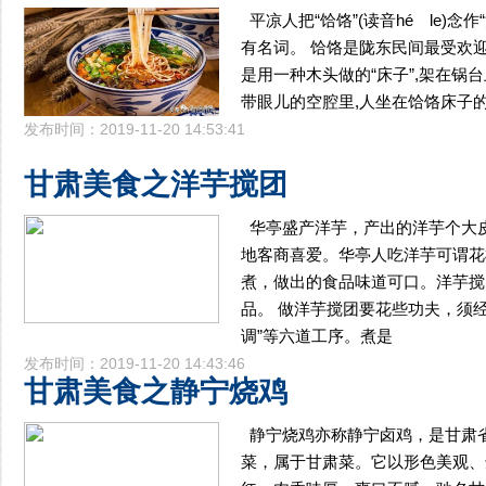
平凉人把“饸饹”(读音hé le)念
有名词。 饸饹是陇东民间最受欢
是用一种木头做的“床子”,架在锅
带眼儿的空腔里,人坐在饸饹床子
发布时间：2019-11-20 14:53:41
甘肃美食之洋芋搅团
华亭盛产洋芋，产出的洋芋个大
地客商喜爱。华亭人吃洋芋可谓花
煮，做出的食品味道可口。洋芋搅
品。 做洋芋搅团要花些功夫，须
调”等六道工序。煮是
发布时间：2019-11-20 14:43:46
甘肃美食之静宁烧鸡
静宁烧鸡亦称静宁卤鸡，是甘肃
菜，属于甘肃菜。它以形色美观、