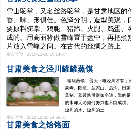
雪山驼掌，又名丝路驼掌，是甘肃地区的
香、味、形俱佳。色泽分明，造型美观，
要原料驼掌、鸡腿、猪蹄、火腿、鸡蛋、
成的。用高丽糊做雪峰置于盘中，再把煮
片放入雪峰之间。在古代的丝绸之路上
发布时间：2019-11-20 15:14:07
甘肃美食之泾川罐罐蒸馍
罐罐蒸馍，普天下唯泾川才有；
泉寺、阳坡、兰家山、后沟、田家
蒸制。蒸馍熟后形如小罐，靠的是
的水却无论如何努力也不能成功。
泾川的水、泾川的土
发布时间：2019-11-20 14:56:57
甘肃美食之饸饹面