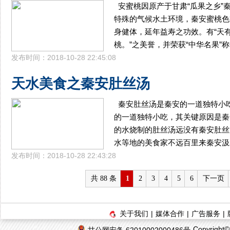
安蜜桃因原产于甘肃“瓜果之乡”
特殊的气候水土环境，秦安蜜桃色
身健体，延年益寿之功效。有“天
桃。”之美誉，并荣获“中华名果”
发布时间：2018-10-28 22:45:08
天水美食之秦安肚丝汤
秦安肚丝汤是秦安的一道独特小
的一道独特小吃，其关键原因是秦
的水烧制的肚丝汤远没有秦安肚丝
水等地的美食家不远百里来秦安汲
发布时间：2018-10-28 22:43:28
共 88 条
1
2
3
4
5
6
下一页
关于我们
|
媒体合作
|
广告服务
|
Copyrigh