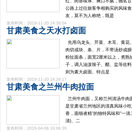
红、肉香味厚、爽口不腻，驰名甘
公路上过往旅客争相购买的风味食
友，莫不为人称绝，既是
发布时间：2019-11-20 14:38:04
甘肃美食之天水打卤面
先用乌龙头、芹菜、木耳、黄花
肉切成块、条、片，不带汤炒成臊
粉扯面条，面宽2厘米以上，煮熟
子，调入油泼辣子、醋、盐等佐料
则为素大卤面。特点是
发布时间：2019-11-20 14:24:17
甘肃美食之兰州牛肉拉面
兰州牛肉面，又称兰州清汤牛肉面
是甘肃省兰州地区的清真风味小吃
香，面细者精"的独特风味和"一清
清)、二
发布时间：2019-04-06 16:06:39