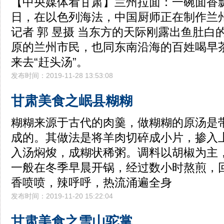
【中央媒体看甘肃】兰州拉面：一碗面香飘海
日，在以色列海法，中国厨师正在制作兰州
记者 郭 昱摄 当东方的天际刚露出鱼肚白
原的兰州市民，也同东南沿海的百姓喝早
来去“赶头汤”。
发布时间：2019-11-28 13:53:08
甘肃美食之岷县糊糊
糊糊来源于古代的肉羹，做糊糊的原汤是
成的。其做法是将羊肉切碎成小片，掺入
入汤焖焌，成糊状稀粥。调料以胡椒为主，
一般在冬季早晨开锅，经过数小时熬煎，
香喷喷，辣呼呼，热流涌遍全身
发布时间：2019-11-20 15:22:04
甘肃美食之雪山驼掌