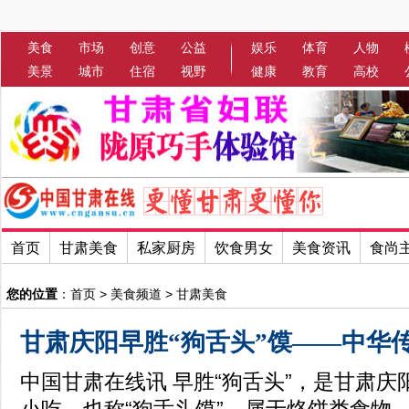
美食
市场
创意
公益
娱乐
体育
人物
美景
城市
住宿
视野
健康
教育
高校
首页
甘肃美食
私家厨房
饮食男女
美食资讯
食尚
您的位置
：
首页
>
美食频道
>
甘肃美食
甘肃庆阳早胜“狗舌头”馍——中华
中国甘肃在线讯 早胜“狗舌头”，是甘肃