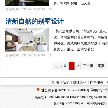
奏、简约和实用，但又富
发布时间：2015-12-16 09：15
清新自然的别墅设计
美式居家以自然、清新为设计重点
次、体现空间的尊贵和时尚，用色彩
种灵魂。美式简约风格别墅设计 清
新为设计重点。追求软装配
发布时间：2015-12-16 09：15
共 17 条
1
2
下一页
尾页
关于我们
|
媒体合作
|
广告服务
|
Copyrigh
甘公网安备 62010002000486号
联系电话：0931-8279080 18993144958 QQ:596817
陇ICP备14001029号-2
网际网联备案号: 6