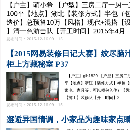
【户主】萌小希 【户型】三房二厅一厨一
100平【地点】湖北【装修方式】半包（
造价】总预算10万【风格】现代+混搭【
】清一色游击队【开工时间】2015年4月
发布时间：2015-12-16 09：15
【2015网易装修日记大赛】绞尽脑
柜上方藏秘室 P37
【户主】gib1829 【户型】三房
平【地点】浙江【装修方式】半包【
家电、家具等，可以领包入住）【风
【施工】装修队【开工时间】2
发布时间：2015-12-16 09：15
邂逅异国情调，小家品为趣味家点