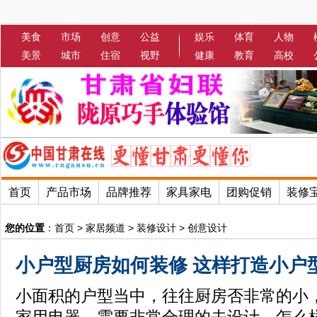
美食
市场
创意
公益
娱乐
体育
人物
美景
城市
住宿
视野
健康
教育
高校
首页
产品市场
品牌推荐
家具家电
团购促销
装修
您的位置
：
首页
>
家居频道
>
装修设计
>
创意设计
小户型厨房如何装修 这样打造小户
小面积的户型当中，往往厨房否非常的小