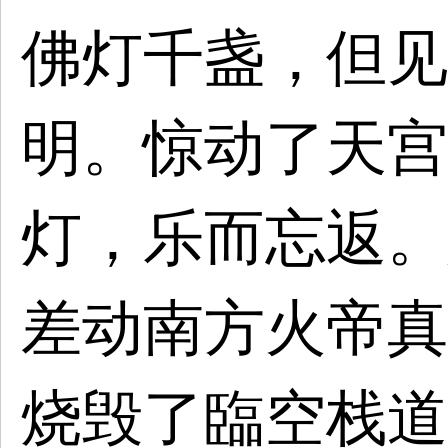
佛灯千盏，但见
明。惊动了天宫
灯，乐而忘返。
差动南方火帝真
烧毁了臨空栈道