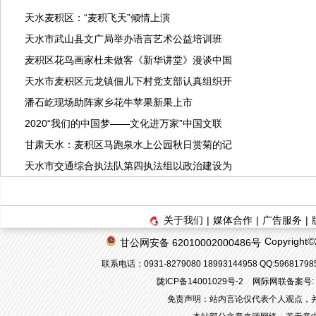
天水麦积区：“麦积飞天”倾情上演
天水市武山县文广局举办语言艺术公益培训班
麦积区花鸟画家杜未做客《新华讲堂》漫谈中国
天水市麦积区元龙镇佃儿下村党支部认真组织开
潘石屹现场助阵家乡花牛苹果新果上市
2020“我们的中国梦——文化进万家”中国文联
甘肃天水：麦积区马跑泉水上公园秋日赏菊的记
天水市交通综合执法队第四执法组以政治建设为
关于我们
|
媒体合作
|
广告服务
|
Copyrigh
甘公网安备 62010002000486号
联系电话：0931-8279080 18993144958 QQ:596817
陇ICP备14001029号-2
网际网联备案号: 62
免责声明：站内言论仅代表个人观点，