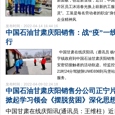
新面貌，创造新业绩，近日，中国
片区员工沐浴春光换上崭新的工服，
灵”。工装是每名劳动者的职业“身
企业精神风
发布时间：2022-04-14 16:44:16
中国石油甘肃庆阳销售：战“疫”一
行
中国甘肃在线庆阳讯（通讯员 杨华
字镇政府到中国石油甘肃庆阳销售
安密切接触者的活动轨迹。经监控
21时24分驾驶陕UWE698到马
服务。
发布时间：2022-04-09 02:24:18
中国石油甘肃庆阳销售分公司正宁
掀起学习领会《摆脱贫困》深化思
中国甘肃在线庆阳讯(通讯员：王维柱）