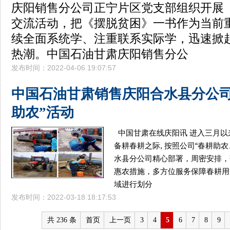
庆阳销售分公司正宁片区党支部组织开展
交流活动，把《摆脱贫困》一书作为当前
续全面系统学、注重联系实际学，迅速掀
热潮。中国石油甘肃庆阳销售分公
发布时间：2022-04-06 19:07:57
中国石油甘肃销售庆阳合水县分公司
助农”活动
中国甘肃在线庆阳讯 进入三月
备耕春耕之际, 按照公司“春耕助农
水县分公司精心部署，周密安排，
惠农措施，多方位服务保障春耕用
域进行划分
发布时间：2022-03-18 18:17:53
共 236 条
首页
上一页
3
4
5
6
7
8
9