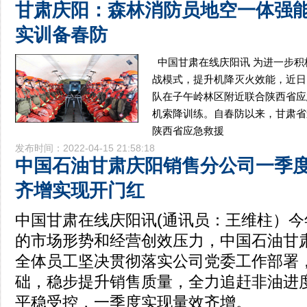
甘肃庆阳：森林消防员地空一体强
实训备春防
中国甘肃在线庆阳讯 为进一步积
战模式，提升机降灭火效能，近日
队在子午岭林区附近联合陕西省应
机索降训练。自春防以来，甘肃省
陕西省应急救援
发布时间：2022-04-15 21:58:18
中国石油甘肃庆阳销售分公司一季
齐增实现开门红
中国甘肃在线庆阳讯(通讯员：王维柱）
的市场形势和经营创效压力，中国石油甘
全体员工坚决贯彻落实公司党委工作部署
础，稳步提升销售质量，全力追赶非油进
平稳受控，一季度实现量效齐增。