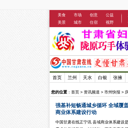
美食
市场
创意
公益
美景
城市
住宿
视野
首页
兰州
天水
白银
张掖
您的位置
：
首页
>
资讯频道
>
市州快报
>
强基补短畅通城乡循环 全域覆
商业体系建设行动
中国甘肃在线正宁讯 县域商业体系建设