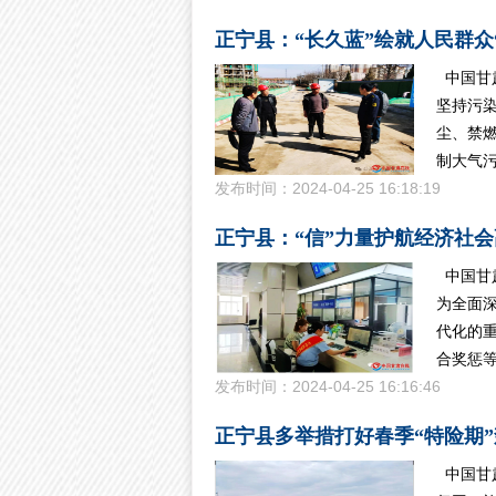
正宁县：“长久蓝”绘就人民群众
中国甘
坚持污
尘、禁燃
制大气
发布时间：2024-04-25 16:18:19
正宁县：“信”力量护航经济社
中国甘
为全面
代化的重
合奖惩等
发布时间：2024-04-25 16:16:46
正宁县多举措打好春季“特险期
中国甘