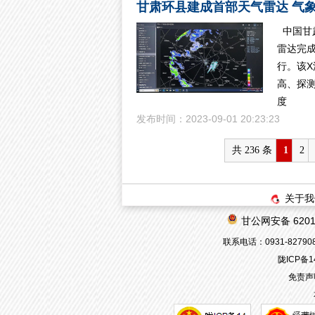
甘肃环县建成首部天气雷达 气象
中国甘
雷达完
行。该
高、探
度
发布时间：2023-09-01 20:23:23
共 236 条
1
2
关于我
甘公网安备 62010
联系电话：0931-8279080
陇ICP备1
免责声