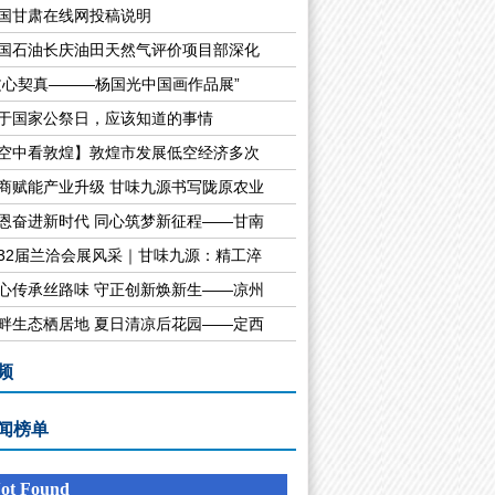
国甘肃在线网投稿说明
【三社联动】兰州市城
国石油长庆油田天然气评价项目部深化
文心契真———杨国光中国画作品展”
于国家公祭日，应该知道的事情
空中看敦煌】敦煌市发展低空经济多次
商赋能产业升级 甘味九源书写陇原农业
恩奋进新时代 同心筑梦新征程——甘南
32届兰洽会展风采｜甘味九源：精工淬
【疫情防控】兰州市城
心传承丝路味 守正创新焕新生——凉州
畔生态栖居地 夏日清凉后花园——定西
频
闻榜单