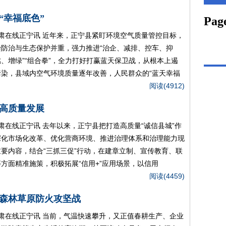
“幸福底色”
肃在线正宁讯 近年来，正宁县紧盯环境空气质量管控目标，
染防治与生态保护并重，强力推进“治企、减排、控车、抑
、增绿”“组合拳”，全力打好打赢蓝天保卫战，从根本上遏
污染，县域内空气环境质量逐年改善，人民群众的“蓝天幸福
阅读(4912)
会高质量发展
肃在线正宁讯 去年以来，正宁县把打造高质量“诚信县城”作
深化市场化改革、优化营商环境、推进治理体系和治理能力现
要内容，结合“三抓三促”行动，在建章立制、宣传教育、联
方面精准施策，积极拓展“信用+”应用场景，以信用
阅读(4459)
”森林草原防火攻坚战
肃在线正宁讯 当前，气温快速攀升，又正值春耕生产、企业