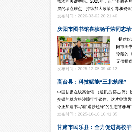
需求的关键举措。2025年，正宁县商务
展的堵点难点，持续加大政策引导和资金
发布时间：2026-03-02 20:21:40
庆阳市图书馆喜获杨千荣同志珍
捐赠仪
阳市图
珍藏的
无偿捐
发布时间：2025-12-05 09:40:12
高台县：科技赋能“三北筑绿”
中国甘肃在线高台讯 （通讯员 陈占伟
交错的草方格沙障牢牢锁住。这片曾遭风
今正加速书写着“退沙还绿”的生态答卷与
发布时间：2025-10-16 16:41:35
甘肃市民乐县：全力促进高校毕