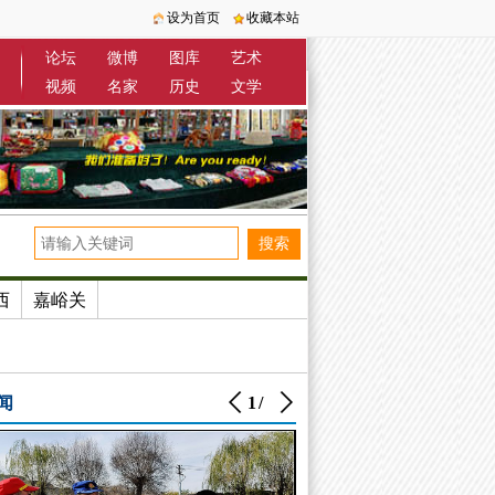
设为首页
收藏本站
论坛
微博
图库
艺术
视频
名家
历史
文学
西
嘉峪关
闻
1
/