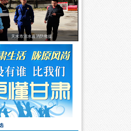
天水市清水县消防救援
【星党建·冬防】兰州
选