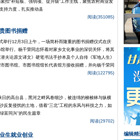
局紧扣“补短板、强弱项、促升级”工作主线，聚焦农村商业发
支持力度，扎实推动县
阅读(351085)
贵图书捐赠
式举行12月3日上午，一场简朴而隆重的图书捐赠仪式在庆
书馆举行。杨千荣同志怀着对家乡文化事业的深切关怀，将其
《潜夫论原文译文》硬笔书法手抄本及个人自传《军地人生》
赠市图书馆。市图书馆馆长代表馆方接收捐赠，并向杨千荣同
阅读(122795)
）秋日的高台县，黑河之畔风卷细沙，被连绵的梭梭林与纵横
沙反复侵扰的土地，借着“三北”工程的东风与科技之力，如
“绿富同兴”的民生篇章
阅读(29702)
编辑精
业生就业创业