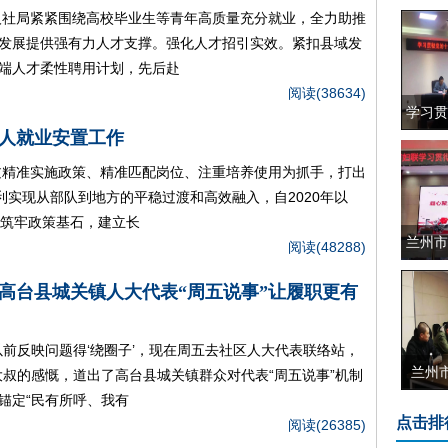
人社局紧紧围绕高校毕业生等青年高质量充分就业，全力助推
发展提供强有力人才支撑。强化人才招引实效。紧扣县域发
端人才柔性聘用计划，先后赴
阅读(38634)
学习贯
人就业安置工作
过精准实施政策、精准匹配岗位、注重培养使用为抓手，打出
利实现从部队到地方的平稳过渡和高效融入，自2020年以
。筑牢政策基石，建立长
兰州市
阅读(48288)
—高台县城关镇人大代表“周五说事”让履职更有
前反映问题得‘绕圈子’，现在周五去社区人大代表联络站，
兰州
大叔的感慨，道出了高台县城关镇群众对代表“周五说事”机制
锚定“民有所呼、我有
点击排
阅读(26385)