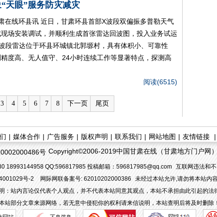
“天眼”服务防灾减灾
肃在线环县讯 近日，甘肃环县首部X波段双偏振多普勒天气
成现场安装调试，并顺利生成首张雷达回波图，投入业务试运
X波段雷达位于环县环城镇北郭塬村，具有体积小、可靠性
测精度高、无人值守、24小时连续工作等显著特点，探测高
阅读(6515)
3
4
5
6
7
8
下一页
尾页
们
|
媒体合作
|
广告服务
|
版权声明
|
联系我们
|
网站地图
|
友情链接
Copyright©2006-2019中国甘肃在线（甘肃地方门户网）. All
002000486号
 18993144958 QQ:596817985 投稿邮箱：596817985@qq.com
互联网违法和不
4001029号-2
网际网联备案号: 62010202000386
未经过本站允许,请勿将本站内
明：站内言论仅代表个人观点，并不代表本站同意其观点，本站不承担由此引起的法
本站部分文章来源网络，若无意中侵犯你的权利请来信说明，本站查明后将及时删除