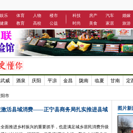
娱乐
体育
人物
楼市
科技
房产
汽车
婚嫁
健康
教育
高校
公益
时尚
美食
家居
旅游
武威
酒泉
庆阳
平凉
金昌
陇南
临夏
甘南
定
庆阳市
图片新
盖激活县域消费——正宁县商务局扎实推进县域
是全面推进乡村振兴的重要抓手，也是满足城乡居民消费升级