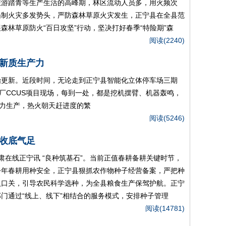
旅游踏青等生产生活的高峰期，林区流动人员多，用火频次
遏制火灾多发势头，严防森林草原火灾发生，正宁县在全县范
森林草原防火“百日攻坚”行动，坚决打好春季“特险期”森
阅读(2240)
新质生产力
始更新。近段时间，无论走到正宁县智能化立体停车场三期
厂CCUS项目现场，每到一处，都是挖机摆臂、机器轰鸣，
力生产，热火朝天赶进度的繁
阅读(5246)
收底气足
肃在线正宁讯 “良种筑基石”。当前正值春耕备耕关键时节，
今年春耕用种安全，正宁县狠抓农作物种子经营备案，严把种
入口关，引导农民科学选种，为全县粮食生产保驾护航。正宁
门通过“线上、线下”相结合的服务模式，安排种子管理
阅读(14781)