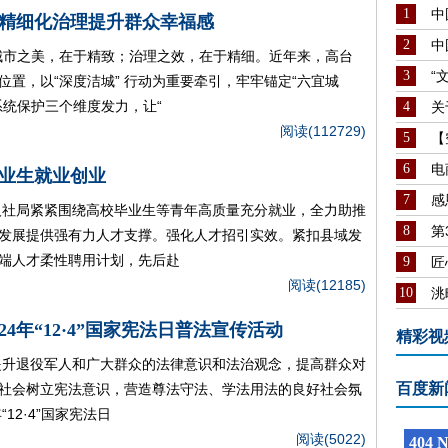
1
中
以精细化治理提升群众幸福感
2
中
城市之美，在于精致；治理之效，在于精细。近年来，高台
3
“
置，以“深度洁城” 行动为重要牵引，牢牢锚定“六宜城
系统保护三个维度发力，让“
4
关
阅读(112729)
5
【
6
电
业生就业创业
7
感
人社局紧紧围绕高校毕业生等青年高质量充分就业，全力助推
8
第
发展提供强有力人才支撑。强化人才招引实效。紧扣县域发
端人才柔性聘用计划，先后赴
9
匠
阅读(12185)
10
洮
4年“12·4”国家宪法日普法宣传活动
精彩视
提升退役军人和广大群众的法律意识和法治观念，提高群众对
百度新
社会树立宪法意识，营造尊法守法、学法用法的良好社会氛
12·4”国家宪法日
阅读(5022)