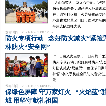
入山勿带火，防火心中记。“您
防火执勤任务，您已进入环洲古城
种，请将打火机、火柴等物品交给
环洲古城的景区门口，面对游玩的
平凉支队西峰大队
发布时间：2021-10-09 00:12:02
防火专项行动 | 念好防灾减灾“紧箍
林防火“安全网”
“一日疏忽火星飘，一日火势千里
防火专项行动，织好森林防火“安
好防灾减灾“紧箍咒”，确保节日
持“防”字入手构建全民防火意识“进山
段
发布时间：2021-10-09 00:09:22
保绿色屏障 守万家灯火 | “火焰蓝
城 用坚守献礼祖国