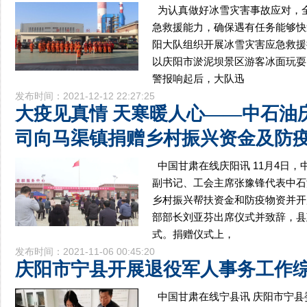
为认真做好冰雪灾害事故应对，
急救援能力，确保遇有任务能够快
阳大队组织开展冰雪灾害应急救援
以庆阳市淤泥坝景区游客冰面玩耍
警报响起后，大队迅
发布时间：2021-12-12 22:27:25
大疫见真情 天寒暖人心——中石油
司向马渠镇捐赠乡村振兴资金及防
中国甘肃在线庆阳讯 11月4日
副书记、工会主席张豫锋代表中石
乡村振兴帮扶资金和防疫物资并开
部部长刘亚芬出席仪式并致辞，县
式。捐赠仪式上，
发布时间：2021-11-06 00:45:20
庆阳市宁县开展退役军人事务工作
中国甘肃在线宁县讯 庆阳市宁