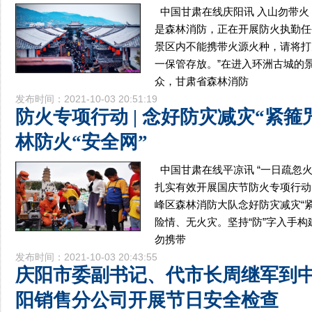
中国甘肃在线庆阳讯 入山勿带火
是森林消防，正在开展防火执勤任
景区内不能携带火源火种，请将打
一保管存放。”在进入环洲古城的
众，甘肃省森林消防
发布时间：2021-10-03 20:51:19
防火专项行动 | 念好防灾减灾“紧箍
林防火“安全网”
中国甘肃在线平凉讯 “一日疏忽
扎实有效开展国庆节防火专项行动
峰区森林消防大队念好防灾减灾“
险情、无火灾。坚持“防”字入手构
勿携带
发布时间：2021-10-03 20:43:55
庆阳市委副书记、代市长周继军到
阳销售分公司开展节日安全检查