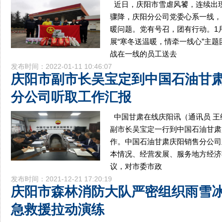
近日，庆阳市雪虐风饕，连续出
骤降，庆阳分公司党委心系一线，
暖问题。党有号召，团有行动。1
展“寒冬送温暖，情牵一线心”主
战在一线的员工送去
发布时间：2022-01-11 10:46:07
庆阳市副市长吴宝定到中国石油甘
分公司听取工作汇报
中国甘肃在线庆阳讯（通讯员 王
副市长吴宝定一行到中国石油甘肃
作。中国石油甘肃庆阳销售分公司
本情况、经营发展、服务地方经济
议，对市委市政
发布时间：2021-12-21 17:20:19
庆阳市森林消防大队严密组织雨雪
急救援拉动演练