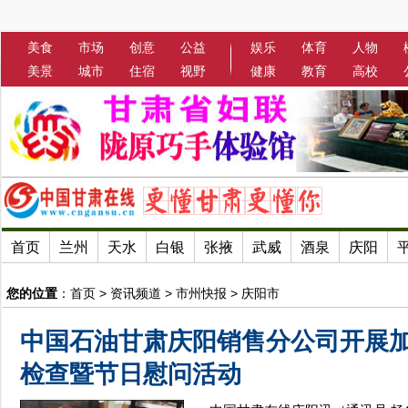
美食
市场
创意
公益
娱乐
体育
人物
美景
城市
住宿
视野
健康
教育
高校
首页
兰州
天水
白银
张掖
武威
酒泉
庆阳
您的位置
：
首页
>
资讯频道
>
市州快报
>
庆阳市
中国石油甘肃庆阳销售分公司开展
检查暨节日慰问活动