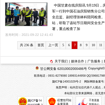
中国甘肃在线庆阳讯 9月19日
军一行到中国石油庆阳销售分公司
全总监、副经理张林科陪同检查。
站，听取了该站节日期间安全生产
署，重点检查了加
发布时间：2021-09-22 12:41:43
共 236 条
首页
上一页
5
6
7
8
9
10
11
关于我们
|
媒体合作
|
广告服务
|
Copyrigh
甘公网安备 62010002000486号
联系电话：0931-8279080 18993144958 QQ:596817
陇ICP备14001029号-2
网际网联备案号: 6
免责声明：站内言论仅代表个人观点，
本站部分文章来源网络，若无意