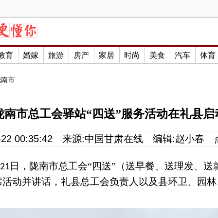
教育
婚嫁
旅游
房产
家居
时尚
美食
汽车
体育
陇南市
陇南市总工会驿站“四送”服务活动在礼县启
22 00:35:42
来源:
中国甘肃在线
编辑:
赵小春
日，陇南市总工会“
四送”（
送早餐、送理发、送
21
活动并讲话，礼县总工会负责人以及县环卫、园林、