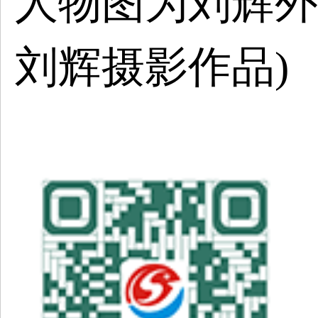
人物图为刘辉外
刘辉摄影作品
)