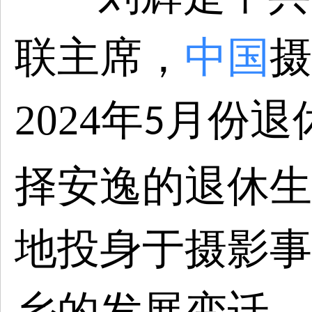
联主席
，
中国
摄
2024
年
月份
退
5
择安逸的退休生
地投身于摄影事
乡的发展变迁。