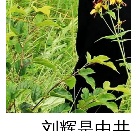
刘辉是
中共