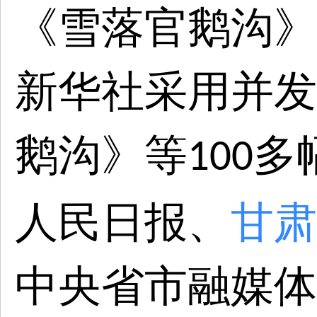
《雪落官鹅沟》
新华社采用并发
鹅沟》等
多
100
人民
日报
、
甘肃
中央省市融媒体