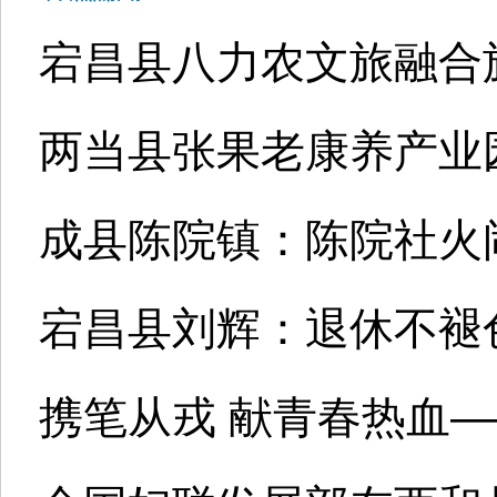
宕昌县八力农文旅融合
两当县张果老康养产业园
成县陈院镇：陈院社火
宕昌县刘辉：退休不褪
携笔从戎 献青春热血—