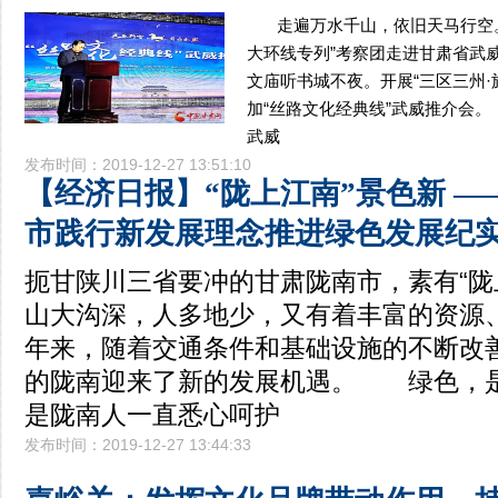
走遍万水千山，依旧天马行空。1
大环线专列”考察团走进甘肃省武
文庙听书城不夜。开展“三区三州·
加“丝路文化经典线”武威推介会
武威
发布时间：2019-12-27 13:51:10
【经济日报】“陇上江南”景色新 —
市践行新发展理念推进绿色发展纪
扼甘陕川三省要冲的甘肃陇南市，素有“陇
山大沟深，人多地少，又有着丰富的资源
年来，随着交通条件和基础设施的不断改
的陇南迎来了新的发展机遇。 绿色，
是陇南人一直悉心呵护
发布时间：2019-12-27 13:44:33