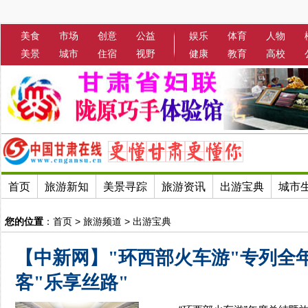
美食
市场
创意
公益
娱乐
体育
人物
美景
城市
住宿
视野
健康
教育
高校
首页
旅游新知
美景寻踪
旅游资讯
出游宝典
城市
您的位置
：
首页
>
旅游频道
>
出游宝典
【中新网】"环西部火车游"专列全年
客"乐享丝路"