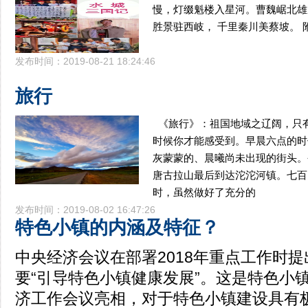
慢，灯缀魁楼入星河。曹魏崌北雄
胜景驻西岐， 千里秦川美蔡坡。 
发布时间：2019-08-21 18:24:46
旅行
《旅行》：祖国地域之辽阔，只
时候你才能感受到。早晨六点的时
灰蒙蒙的、晨曦尚未出现的街头。
唐古拉山最后到达沱沱河镇。七百
时，虽然做好了充分的
发布时间：2019-08-02 16:47:26
特色小镇的内涵及特征？
中央经济会议在部署2018年重点工作时
要“引导特色小镇健康发展”。这是特色小
济工作会议亮相，对于特色小镇建设具有