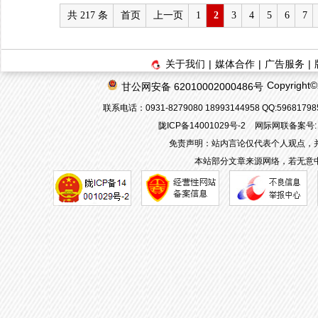
共 217 条
首页
上一页
1
2
3
4
5
6
7
关于我们
|
媒体合作
|
广告服务
|
Copyrigh
甘公网安备 62010002000486号
联系电话：0931-8279080 18993144958 QQ:596817
陇ICP备14001029号-2
网际网联备案号: 6
免责声明：站内言论仅代表个人观点，
本站部分文章来源网络，若无意