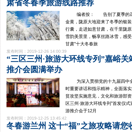
肃省冬春季旅游线路推荐
编者按： 告别了夏季的花
金黄，陇原大地迎来了冬季的银
行囊，走进如意甘肃，在千里陇原
雪韵美景里，畅享丝路冰雪，感受
甘肃”十大冬春旅
发布时间：2019-12-26 14:00:39
“三区三州·旅游大环线专列”嘉峪关
推介会圆满举办
为深入贯彻党的十九届四中全
时重要讲话和指示精神，全面落实
贫攻坚实施意见，文化和旅游部资
区三州·旅游大环线专列”首发仪
游推介会于12月
发布时间：2019-12-25 13:45:42
冬春游兰州 这十“福”之旅攻略请您