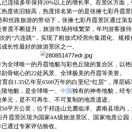
已连续多年保持20%以上的增长率。在景区方面
区热度依旧较高，热度排名第一的是张掖七彩丹霞景
丝路旅游的带动下，张掖七彩丹霞景区通过策划组
誉度不断提升，旅游市场持续繁荣，年均游客接待
万人次的“六连跳”，实现了粗放式经营向集团化、规
省成长性最好的旅游景区之一。
全球唯一的丹霞地貌与彩色丘陵的复合区，以艳
刻骨铭心的22处风景、全球极美的丹霞等美誉。
1.35亿年至6500万年的白垩纪“红层”，厚层
丘陵地貌，是全球唯一、
中国
独有的神奇地貌，经专
貌单元，是不可再生、不可复制的地质遗迹。
0平方公里，位于祁连山北麓临泽、肃南县境内，景
彩丹霞景区现为国家4A级旅游景区、国家地质公园
作已通过专家评估验收。