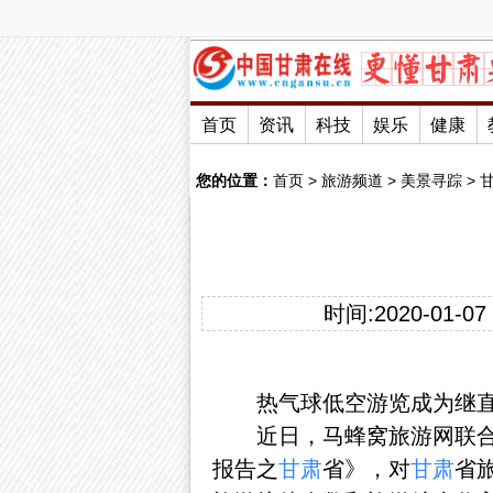
首页
资讯
科技
娱乐
健康
您的位置：
首页
>
旅游频道
>
美景寻踪
>
时间:2020-01-07 
热气球低空游览成为继直升
近日，马蜂窝旅游网联
报告之
甘肃
省》，对
甘肃
省