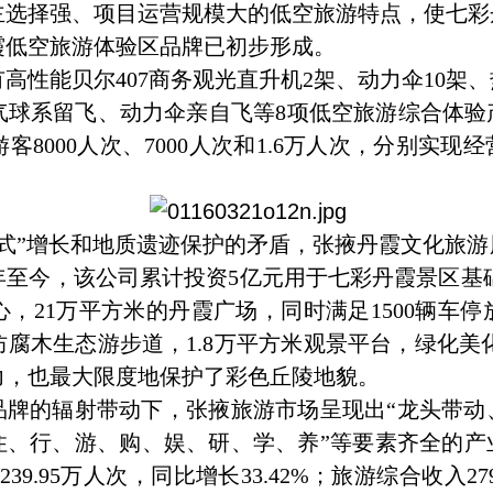
主选择强、项目运营规模大的低空旅游特点，使七彩
霞低空旅游体验区品牌已初步形成。
能贝尔407商务观光直升机2架、动力伞10架、
气球系留飞、动力伞亲自飞等8项低空旅游综合体验
8000人次、7000人次和1.6万人次，分别实现经营
”增长和地质遗迹保护的矛盾，张掖丹霞文化旅游
3年至今，该公司累计投资5亿元用于七彩丹霞景区基础
，21万平方米的丹霞广场，同时满足1500辆车停放
防腐木生态游步道，1.8万平方米观景平台，绿化美
力，也最大限度地保护了彩色丘陵地貌。
牌的辐射带动下，张掖旅游市场呈现出“龙头带动
住、行、游、购、娱、研、学、养”等要素齐全的产业
39.95万人次，同比增长33.42%；旅游综合收入279