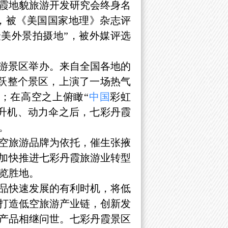
霞地貌旅游开发研究会终身名
1年，被《美国国家地理》杂志评
最美外景拍摄地”，被外媒评选
旅游景区举办。来自全国各地的
飞跃整个景区，上演了一场热气
；在高空之上俯瞰“
中国
彩虹
升机、动力伞之后，七彩丹霞
。
空旅游品牌为依托，催生张掖
，加快推进七彩丹霞旅游业转型
览胜地。
品快速发展的有利时机，将低
打造低空旅游产业链，创新发
产品相继问世。七彩丹霞景区