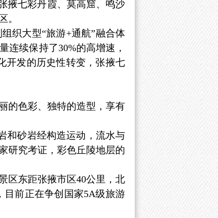
，张掖七彩丹霞、莫高窟、鸣沙
区。
织大型“旅游+通航”融合体
量连续保持了30%的高增速，
模化开发的历史性转变，张掖七
丽的色彩、独特的造型，享有
砾岩和砂岩经构造运动，流水与
家研究考证，彩色丘陵地层的
区东距张掖市区40公里，北
，目前正在争创国家5A级旅游