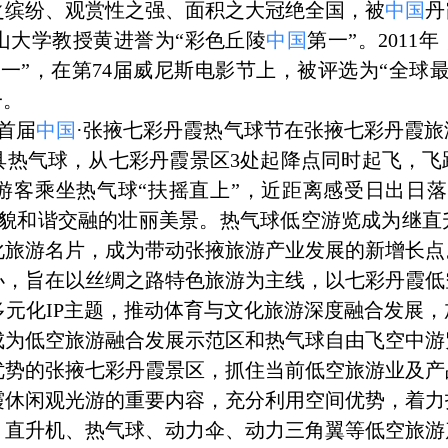
缤纷、观赏性之强、面积之大冠绝全国，被
中国
丹
山大学教授黄进誉为“彩色丘陵
中国
第一”。201
一”，在第74届威尼斯电影节上，被评选为“全球
一。
，首届
中国
·张掖七彩丹霞热气球节在张掖七彩丹霞
00具热气球，从七彩丹霞景区3处起降点同时起飞，
游客乘坐热气球“扶摇直上”，近距离感受日出日落
地貌和谐交融的壮丽美景。热气球低空游览成为继直
化旅游名片，成为带动张掖旅游产业发展的新增长点
旨在以丝绸之路特色旅游为主线，以七彩丹霞低
元化IP主题，推动体育与文化旅游深度融合发展
成为低空旅游融合发展示范区和热气球自由飞空中游
的张掖七彩丹霞景区，抓住当前低空旅游业及产
霞休闲观光游的重要内容，充分利用空间优势，着力
，直升机、热气球、动力伞、动力三角翼等低空旅游