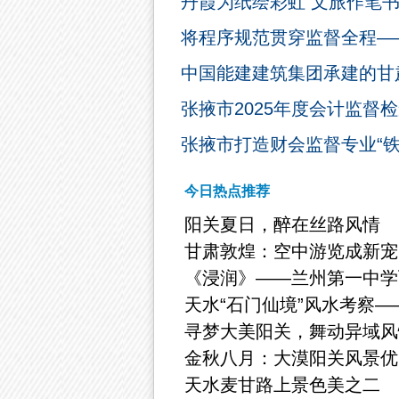
丹霞为纸绘彩虹 文旅作笔
将程序规范贯穿监督全程—
中国能建建筑集团承建的甘肃
张掖市2025年度会计监督检
张掖市打造财会监督专业“
今日热点推荐
阳关夏日，醉在丝路风情
甘肃敦煌：空中游览成新宠
《浸润》——兰州第一中学
天水“石门仙境”风水考察
寻梦大美阳关，舞动异域风
金秋八月：大漠阳关风景优
天水麦甘路上景色美之二