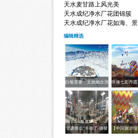
天水麦甘路上风光美
天水成纪净水厂花团锦簇
天水成纪净水厂花如海、景
编辑精选
白银景泰：文旅融合演
张掖七彩丹霞
绎大漠风情
旅游示
甘肃推出“丰收了·游甘
【中国旅游报