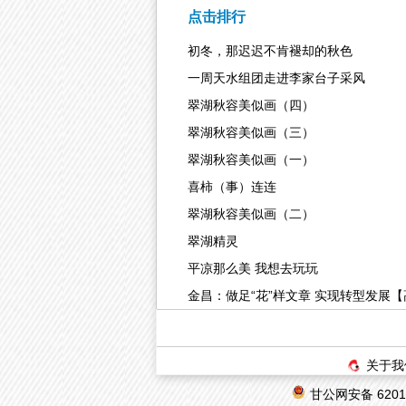
肃”十大
路·如
点击排行
初冬，那迟迟不肯褪却的秋色
一周天水组团走进李家台子采风
翠湖秋容美似画（四）
翠湖秋容美似画（三）
翠湖秋容美似画（一）
喜柿（事）连连
翠湖秋容美似画（二）
翠湖精灵
平凉那么美 我想去玩玩
金昌：做足“花”样文章 实现转型发展
关于我
甘公网安备 62010