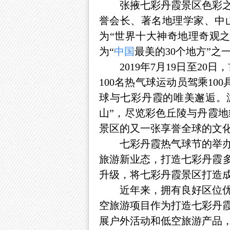
张掖七彩丹霞景区色彩之
誉会长、著名地理学家、中
为“世界十大神奇地理奇观之
为“
中国
最美的30个地方”之
2019年7月19日至20日
100名热气球运动员驾乘1
球与七彩丹霞的唯美邂逅。
山”，尽览彩色丘陵与丹霞
景区的又一张享誉全球的文
七彩丹霞热气球节的举办，
旅游新业态，打造七彩丹霞多
升级，将七彩丹霞景区打造
近年来，拥有良好区位优势
空旅游项目作为打造七彩丹
展户外活动和低空旅游产品