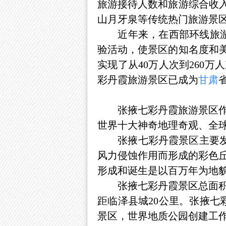
旅游接待人数和旅游综合收入
山月牙泉等传统热门旅游景
近年来，在西部环线旅游和
验活动，使景区的知名度和美
实现了从40万人次到260
彩丹霞旅游景区已成为
甘肃
张掖七彩丹霞旅游景区作为
世界十大神奇地理奇观、全球
张掖七彩丹霞景区主要发育自
风力侵蚀作用而形成的彩色
形成和诞生是以百万年为地
张掖七彩丹霞景区总面积5
距临泽县城20公里。张掖七
景区，世界地质公园创建工