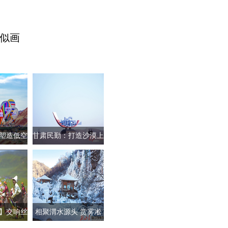
似画
塑造低空
甘肃民勤：打造沙漠上
范区
的“雕塑艺
】交响丝
相聚渭水源头 赏雾凇