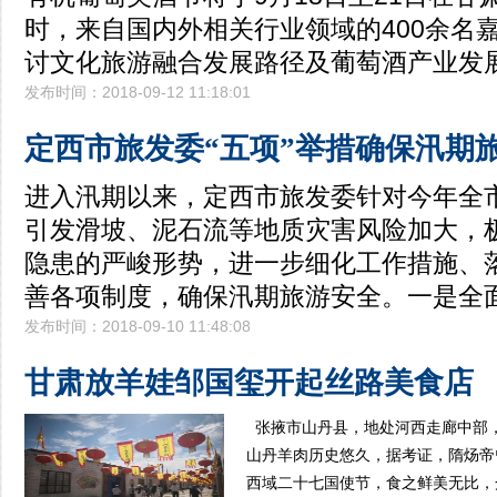
时，来自国内外相关行业领域的400余名
讨文化旅游融合发展路径及葡萄酒产业发
发布时间：2018-09-12 11:18:01
定西市旅发委“五项”举措确保汛期
进入汛期以来，定西市旅发委针对今年全
引发滑坡、泥石流等地质灾害风险加大，
隐患的严峻形势，进一步细化工作措施、
善各项制度，确保汛期旅游安全。一是全
发布时间：2018-09-10 11:48:08
甘肃放羊娃邹国玺开起丝路美食
张掖市山丹县，地处河西走廊中部
山丹羊肉历史悠久，据考证，隋炀帝
西域二十七国使节，食之鲜美无比，