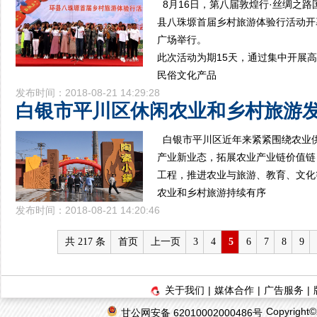
8月16日，第八届敦煌行·丝绸之
县八珠塬首届乡村旅游体验行活动开
广场举行。
此次活动为期15天，通过集中开展
民俗文化产品
发布时间：2018-08-21 14:29:28
白银市平川区休闲农业和乡村旅游
白银市平川区近年来紧紧围绕农业
产业新业态，拓展农业产业链价值链
工程，推进农业与旅游、教育、文化
农业和乡村旅游持续有序
发布时间：2018-08-21 14:20:46
共 217 条
首页
上一页
3
4
5
6
7
8
9
关于我们
|
媒体合作
|
广告服务
|
Copyrigh
甘公网安备 62010002000486号