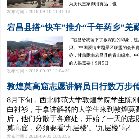
为历代皇家御用贡品，也
发布时间：2018-09-10 11:41:14
宕昌县搭“快车”推介“千年药乡”羌
“宕昌给我留下了很深刻的印象，这
贝。”中国爱情主题景区联盟的会长
称，甘肃陇南宕昌县的青山绿水、中
的人很需要！9月5日
发布时间：2018-09-07 12:04:31
敦煌莫高窟志愿讲解员日行数万步
8月下旬，西北师范大学敦煌学院学生陈
白衬衫，手拿讲解器的大学生来到敦煌莫
后，他们分散于各窟处，开始了一天的志
莫高窟，必须要看‘九层楼’。‘九层楼’高4
发布时间：2018-09-03 10:53:56