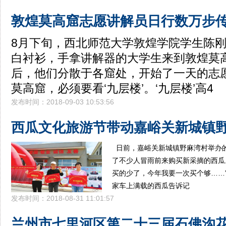
敦煌莫高窟志愿讲解员日行数万步
8月下旬，西北师范大学敦煌学院学生陈
白衬衫，手拿讲解器的大学生来到敦煌莫
后，他们分散于各窟处，开始了一天的志
莫高窟，必须要看‘九层楼’。‘九层楼’高4
发布时间：2018-09-03 10:53:56
西瓜文化旅游节带动嘉峪关新城镇
日前，嘉峪关新城镇野麻湾村举办
了不少人冒雨前来购买新采摘的西瓜
买的少了，今年我要一次买个够……
家车上满载的西瓜告诉记
发布时间：2018-08-31 11:01:57
兰州市七里河区第二十三届石佛沟花