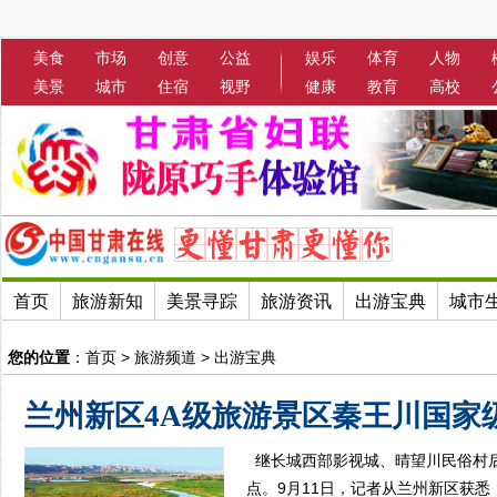
美食
市场
创意
公益
娱乐
体育
人物
美景
城市
住宿
视野
健康
教育
高校
首页
旅游新知
美景寻踪
旅游资讯
出游宝典
城市
您的位置
：
首页
>
旅游频道
>
出游宝典
兰州新区4A级旅游景区秦王川国家
继长城西部影视城、晴望川民俗村
点。9月11日，记者从兰州新区获悉