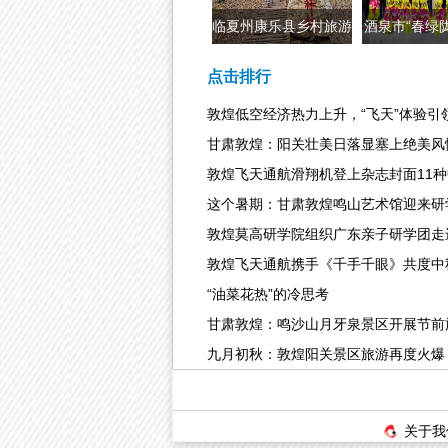
临夏州康乐县乡村旅游
酒泉市“春绿
成为旅游产
进社区
点击排行
敦煌低空经济热力上升，“飞天”体验引
甘肃敦煌：阳关壮美日落显塞上绝美风
敦煌飞天通航滑翔机登上杂志封面11
这个暑期：甘肃敦煌鸣山艺术馆迎来研
敦煌莫高研学院组织广东亲子研学团走
敦煌飞天通航携手《千手千眼》共度中
“油菜花热”的冷思考
甘肃敦煌：鸣沙山月牙泉景区开展节前
九月初秋：敦煌阳关景区旅游再度火爆
关于我