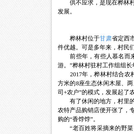
供不应求，是现在桦林村土
发展。
桦林村位于
甘肃
省定西
件优越。可是多年来，村民
前些年，有些人慕名而来。
游。”桦林村驻村工作组组长
2017年，桦林村结合农村“
方米的8座生态休闲木屋、两
司+农户”的模式，发展起了
有了休闲的地方，村里的游
农特产品购销店便开张了，
购的“香饽饽”。
“老百姓将采摘来的野菜，