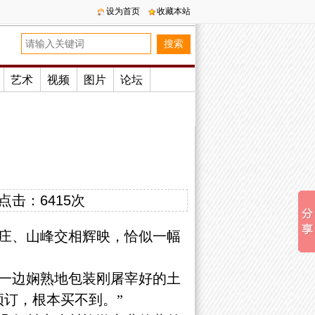
设为首页
收藏本站
艺术
视频
图片
论坛
点击：
6415次
庄、山峰交相辉映，恰似一幅
一边娴熟地包装刚屠宰好的土
订，根本买不到。”