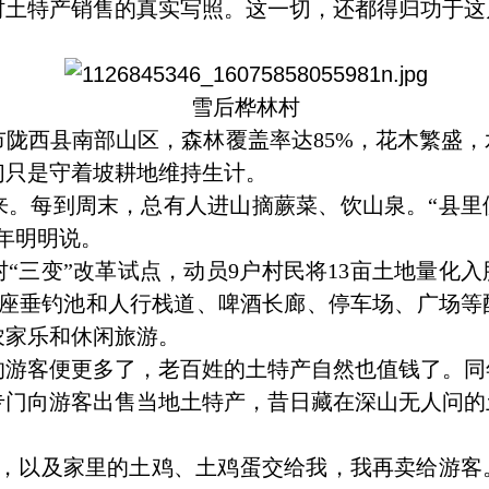
特产销售的真实写照。这一切，还都得归功于这
雪后桦林村
市陇西县南部山区，森林覆盖率达85%，花木繁盛
们只是守着坡耕地维持生计。
每到周末，总有人进山摘蕨菜、饮山泉。“县里
年明明说。
三变”改革试点，动员9户村民将13亩土地量化入股
座垂钓池和人行栈道、啤酒长廊、停车场、广场等
农家乐和休闲旅游。
客便更多了，老百姓的土特产自然也值钱了。同
专门向游客出售当地土特产，昔日藏在深山无人问的
以及家里的土鸡、土鸡蛋交给我，我再卖给游客