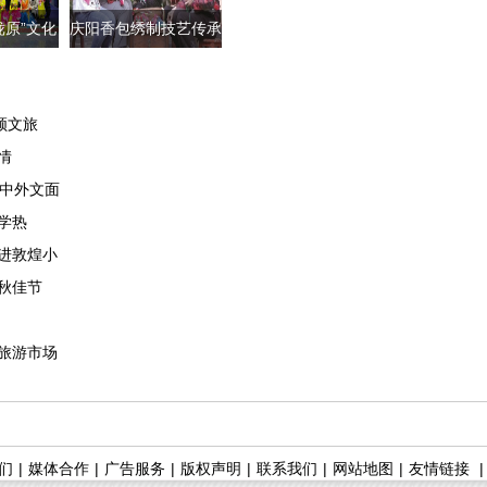
陇原”文化
庆阳香包绣制技艺传承
专
人刘兰芳：
领文旅
情
种中外文面
学热
进敦煌小
秋佳节
旅游市场
们
|
媒体合作
|
广告服务
|
版权声明
|
联系我们
|
网站地图
|
友情链接