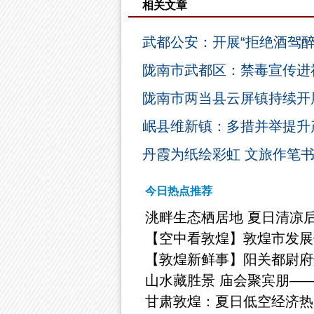
相关文章
武都公安：开展“拒绝酒驾醉
陇南市武都区：禁毒宣传进
陇南市两当县云屏镇持续开
岷县维新镇：多措并举提升
丹霞为纸绘彩虹 文旅作笔
今日热点推荐
洮畔生态栖居地 夏日清凉
【空中看敦煌】敦煌市发展
【敦煌新鲜事】阳关都尉府
山水藏胜景 庙会聚宾朋—
甘肃敦煌：夏日低空经济热