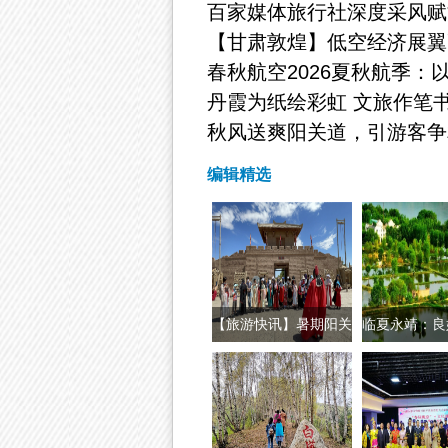
百家媒体旅行社深度采风赋
【甘肃敦煌】低空经济展翼
春秋航空2026夏秋航季：
丹霞为纸绘彩虹 文旅作笔
秋风送爽阳关道，引游客争
编辑精选
【旅游快讯】暑期阳关
临夏永靖：良
研学游热起
动生态