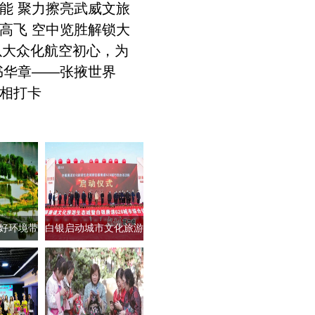
能 聚力擦亮武威文旅
高飞 空中览胜解锁大
以大众化航空初心，为
书华章——张掖世界
相打卡
好环境带
白银启动城市文化旅游
旅游
生态综合体