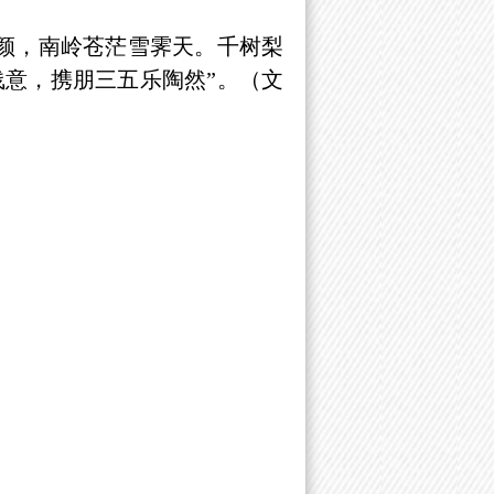
颜，南岭苍茫雪霁天。千树梨
意，携朋三五乐陶然”。（文