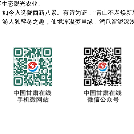
展生态观光农业。
今入选陇西新八景。有诗为证：“青山不老焕新
。游人独醉冬之趣，仙境浑凝梦里缘。鸿爪留泥深浅