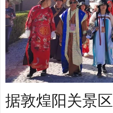
据敦煌阳关景区