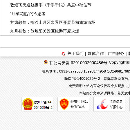
敦煌飞天通航携手《千手千眼》共度中秋佳节
“油菜花热”的冷思考
甘肃敦煌：鸣沙山月牙泉景区开展节前旅游市场
九月初秋：敦煌阳关景区旅游再度火爆
关于我们
|
媒体合作
|
广告服务
|
Copyrigh
甘公网安备 62010002000486号
联系电话：0931-8279080 18993144958 QQ:596817
陇ICP备14001029号-2
网际网联备案号: 62
免责声明：站内言论仅代表个人观点，
本站部分文章来源网络，若无意