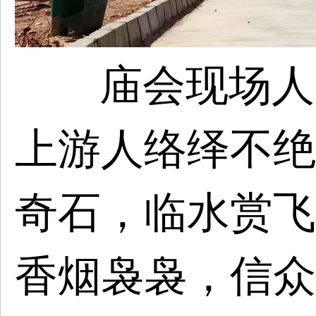
庙会现场人
上游人络绎不绝
奇石，临水赏飞
香烟袅袅，信众