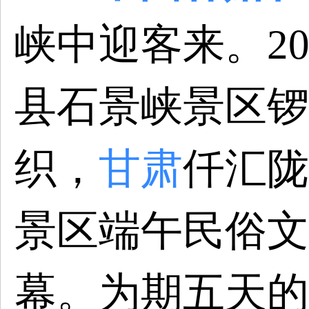
峡中迎客来。
2
县石景峡景区锣
织，
甘肃
仟汇陇
景区端午民俗文
幕。为期五天的