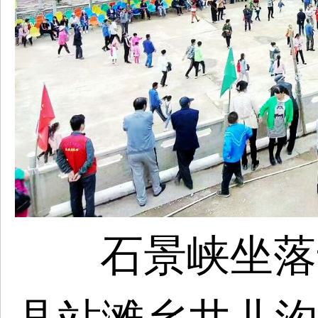
石景峡坐落