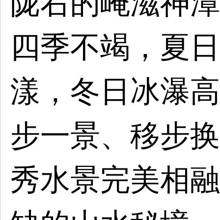
陇右的崦滋神潭
四季不竭，夏日
漾，冬日冰瀑高
步一景、移步换
秀水景完美相融