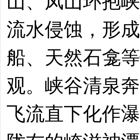
山、凤山环抱峡
流水侵蚀，形成
船、天然石龛等
观。峡谷清泉奔
飞流直下化作瀑