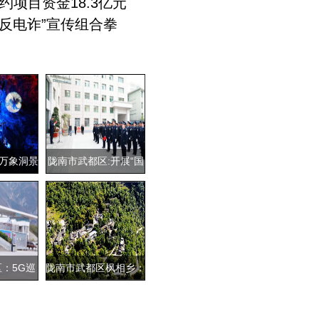
项目资金18.3亿元
反电诈”宣传组合拳
万象洞景
陇南市武都区:开展“国
客打
家宪法日”
：5G巡
陇南市武都区枫相乡：
亮相
党建引领绘