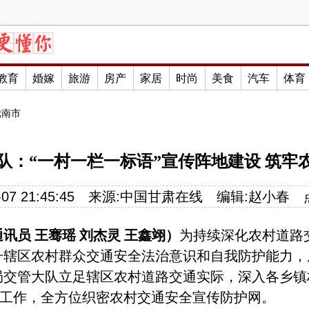
教育
婚嫁
旅游
房产
家居
时尚
美食
汽车
体育
陇南市
队：“一村一栏一标语”宣传阵地建设 筑牢
07 21:45:45
来源:
中国甘肃在线
编辑:
赵小春
讯员 王骞瑶 刘杰灵 王鑫
翊
）
为持续深化农村道路
升辖区农村群众交通安全法治意识和自我防护能力，
局交管大队立足辖区农村道路交通实际，深入各乡镇
设工作，全方位织密农村交通安全宣传防护网。