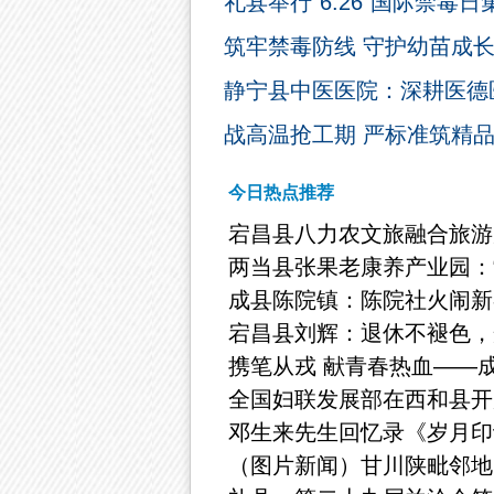
礼县举行“6.26”国际禁毒
筑牢禁毒防线 守护幼苗成
静宁县中医医院：深耕医德
战高温抢工期 严标准筑精
今日热点推荐
宕昌县八力农文旅融合旅游
两当县张果老康养产业园：
成县陈院镇：陈院社火闹新
宕昌县刘辉：退休不褪色，
携笔从戎 献青春热血——成
全国妇联发展部在西和县开
邓生来先生回忆录《岁月印
（图片新闻）甘川陕毗邻地