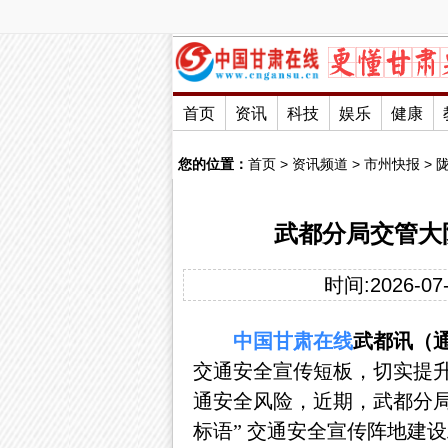
首页
资讯
科技
娱乐
健康
您的位置：
首页
>
资讯频道
>
市州快报
>
武都分局交管大
时间:2026-07-
中国
甘肃
在线
武都讯（通
交通安全宣传短板，切实提
通安全风险
，近期，武都分
标语” 交通安全宣传阵地建