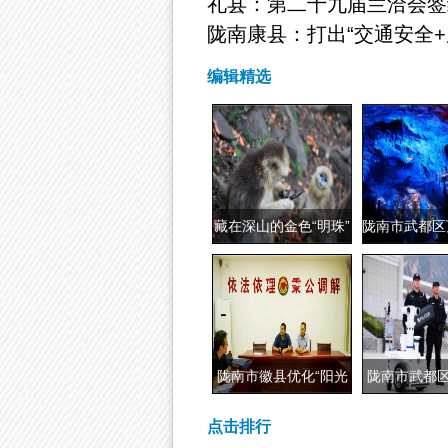
礼县：第二十九届兰洽会签约
陇南康县：打出“交通安全+
编辑精选
藏在深山的金色“明珠”
陇南市武都区
区为游
陇南市徽县优化“阳光
陇南市武都区
调解”模式
逻机器人
点击排行