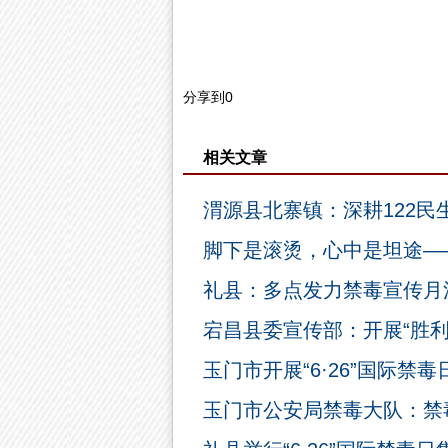
分享到
0
相关文章
渭源县北寨镇：深耕122民
脚下是滚烫，心中是坦途—
礼县：多点发力禁毒宣传月
宕昌县委宣传部：开展“胜
玉门市开展“6·26”国际禁
玉门市公安局禁毒大队：禁