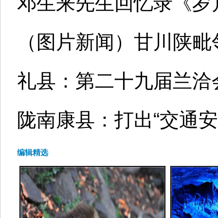
邓生来先生回忆录《岁
（图片新闻）甘川陕毗
礼县：第二十九届兰洽会
陇南康县：打出“交通安
编辑精选