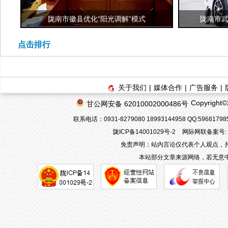
陇南市徽县优化“阳光调解”模式
陇南市武
点击排行
关于我们
|
媒体合作
|
广告服务
|
Copyrigh
甘公网安备 62010002000486号
联系电话：0931-8279080 18993144958 QQ:596817
陇ICP备14001029号-2
网际网联备案号: 62
免责声明：站内言论仅代表个人观点，
本站部分文章来源网络，若无意