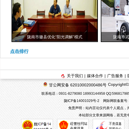
陇南市徽县优化“阳光调解”模式
陇南市武
点击排行
关于我们
|
媒体合作
|
广告服务
|
Copyrigh
甘公网安备 62010002000486号
联系电话：0931-8279080 18993144958 QQ:596817
陇ICP备14001029号-2
网际网联备案号: 62
免责声明：站内言论仅代表个人观点，
本站部分文章来源网络，若无意