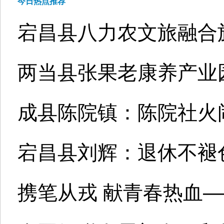
今日热点推荐
宕昌县八力农文旅融合
两当县张果老康养产业园
成县陈院镇：陈院社火
宕昌县刘辉：退休不褪
携笔从戎 献青春热血—