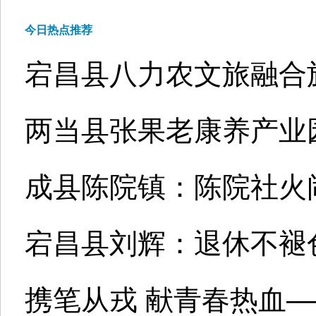
今日热点推荐
宕昌县八力农文旅融合
两当县张果老康养产业园
成县陈院镇：陈院社火
宕昌县刘辉：退休不褪
携笔从戎 献青春热血—