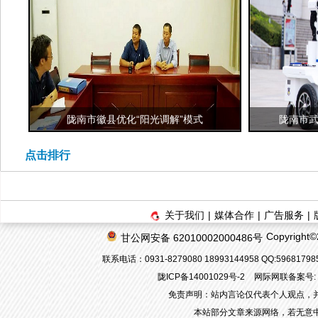
陇南市徽县优化“阳光调解”模式
陇南市武
点击排行
关于我们
|
媒体合作
|
广告服务
|
Copyrigh
甘公网安备 62010002000486号
联系电话：0931-8279080 18993144958 QQ:596817
陇ICP备14001029号-2
网际网联备案号: 62
免责声明：站内言论仅代表个人观点，
本站部分文章来源网络，若无意