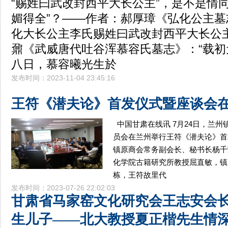
“赐姓曰武改封西平大长公主”，是不是情
媚得全”？——作者：郝厚璋《弘化公主墓
化大长公主李氏赐姓曰武改封西平大长公
鼐《武威唐代吐谷浑慕容氏墓志》：“载初
八日，慕容曦光生於
发布时间：2023-11-04 23:45:16
王符《潜夫论》首发仪式暨座谈会
中国甘肃在线讯 7月24日，兰
员会在兰州举行王符《潜夫论》首
镇原商会常务副会长、秘书长杨千
化学院古籍研究所教授屈直敏，镇
栋，王符故里代
发布时间：2023-07-26 22:02:03
甘肃省马家窑文化研究会王志安会
生儿子——北大教授夏正楷先生情