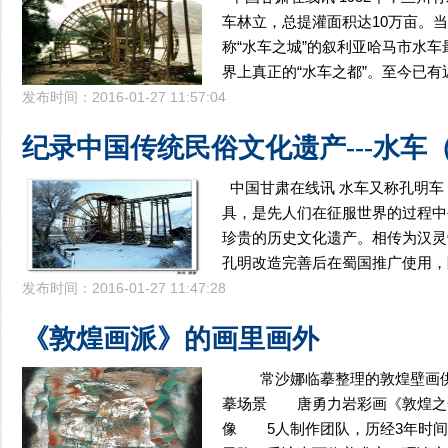
车林立，总提灌面积达10万亩。
称“水车之城”的叙利亚哈马市水车
界上真正的“水车之都”。至今已有近
发布时间：2016-01-27 11:57:04
纪录中国传统民俗文化遗产---水车
中国甘肃在线讯 水车又称孔明
具，是先人们在征服世界的过程中
珍贵的历史文化遗产。相传为汉灵
孔明改造完善后在蜀国推广使用，
发布时间：2016-01-27 11:47:28
《敦煌画派》的画里画外
常沙娜临摹整理的敦煌壁画
摹场景 唐勇力岩彩画《敦煌之
像 5人制作团队，历经3年时间