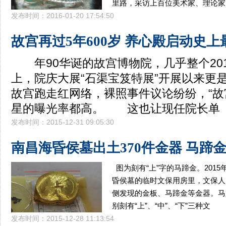
里路，采访上百位美术家、理论家
发布时间：2016-01-20 17:54:50
故宫再过5年600岁 养心殿启动史
年90华诞的故宫博物院，几乎整个20
上，院庆大展“石渠宝笈特展”开展以来更
故宫跑走红网络，裸照事件议论纷纷，“故
星的曝光率都高。 这也让现任院长单
发布时间：2015-12-31 09:05:30
南昌海昏侯墓出土370件金器 马蹄金
图为刻有“上”字的马蹄金。2015
昏侯墓的临时文保用房里，文保人
侧发现的金板、马蹄金等金器。马
别刻有“上”、“中”、“下”三种文
发布时间：2015-12-28 11:13:54