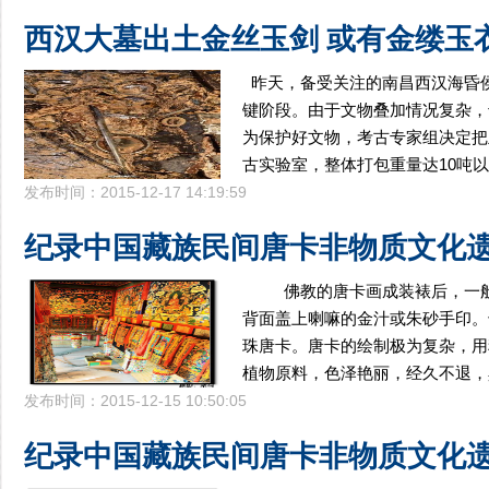
西汉大墓出土金丝玉剑 或有金缕玉
昨天，备受关注的南昌西汉海昏
键阶段。由于文物叠加情况复杂，
为保护好文物，考古专家组决定把
古实验室，整体打包重量达10吨
发布时间：2015-12-17 14:19:59
纪录中国藏族民间唐卡非物质文化
佛教的唐卡画成装裱后，一般
背面盖上喇嘛的金汁或朱砂手印。
珠唐卡。唐卡的绘制极为复杂，用
植物原料，色泽艳丽，经久不退，
发布时间：2015-12-15 10:50:05
纪录中国藏族民间唐卡非物质文化