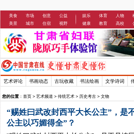
美食
市场
创意
公益
娱乐
体育
人物
美景
城市
住宿
视野
健康
教育
高校
艺术评论
书画动态
古玩收藏
书法绘画
文学诗词
您的位置
：
首页
>
艺术频道
>
传统艺术
>
历史考古
>
文物
“赐姓曰武改封西平大长公主”，是
公主以巧媚得全”？