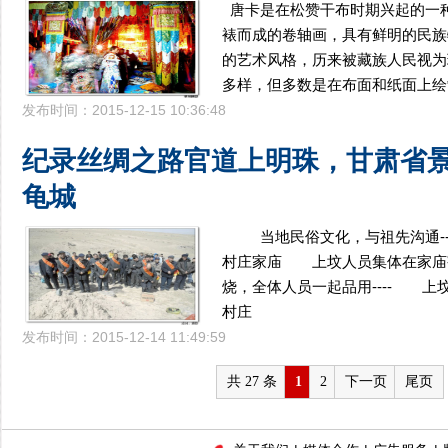
唐卡是在松赞干布时期兴起的一
裱而成的卷轴画，具有鲜明的民族
的艺术风格，历来被藏族人民视为
多样，但多数是在布面和纸面上绘
发布时间：2015-12-15 10:36:48
纪录丝绸之路官道上明珠，甘肃省景
龟城
当地民俗文化，与祖先沟通---
村庄家庙 上坟人员集体在家庙
烧，全体人员一起品用---- 
村庄
发布时间：2015-12-14 11:49:59
共 27 条
1
2
下一页
尾页