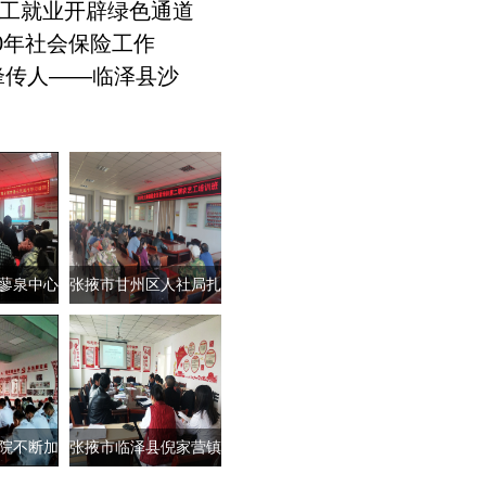
工就业开辟绿色通道
0年社会保险工作
锋传人——临泽县沙
蓼泉中心
张掖市甘州区人社局扎
积极
实开展职业
院不断加
张掖市临泽县倪家营镇
学习
卫生院举办