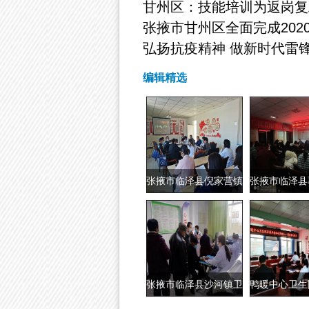
甘州区：技能培训为返岗复
张掖市甘州区全面完成202
弘扬抗疫精神 做新时代雷
编辑精选
张掖市临泽县倪家营镇
张掖市临泽县
卫生院组织
卫生院
张掖市临泽县沙河镇卫
鸭暖中心卫生
生院积极开
强业务