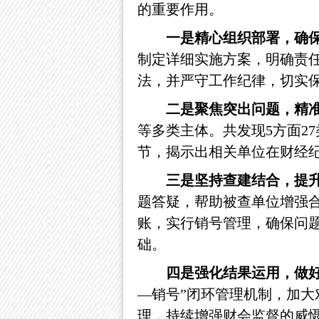
的重要作用。
一是
精心组织部署，确
制定详细实施方案，明确责
法，并严守工作纪律，切实
二是
聚焦突出问题，精
等
多类主体。
共发现
5方面
节，揭示出相关单位在财经
三是
坚持查建结合，提
题答疑，帮助被查单位增强
账，实行销号管理，确保问题
础。
四是
强化结果运用，做
—销号”闭环管理机制，加大
理，持续增强财会监督的威