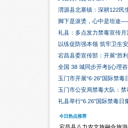
渭源县北寨镇：深耕122民
脚下是滚烫，心中是坦途—
礼县：多点发力禁毒宣传月
以练促防强本领 筑牢卫生
宕昌县委宣传部：开展“胜
全国 38 城同步开考||心
玉门市开展“6·26”国际禁
玉门市公安局禁毒大队：禁
礼县举行“6.26”国际禁毒
今日热点推荐
宕昌县八力农文旅融合旅游