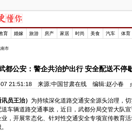
教育
婚嫁
旅游
房产
家居
时尚
美食
汽车
体育
陇南市
武都公安：警企共治护出行 安全配送不停
07 21:51:18
来源:
中国甘肃在线
编辑:
赵小春
通讯员王治）
为持续深化道路交通安全源头治理，切
配送车辆道路交通事故，近日，武都分局交管大队宣
企业，开展常态化、针对性交通安全专项宣传教育活
识。