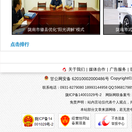
陇南市徽县优化“阳光调解”模式
陇南市武
点击排行
关于我们
|
媒体合作
|
广告服务
|
Copyrigh
甘公网安备 62010002000486号
联系电话：0931-8279080 18993144958 QQ:596817
陇ICP备14001029号-2
网际网联备案号: 62
免责声明：站内言论仅代表个人观点，
本站部分文章来源网络，若无意