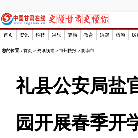
首页
资讯
科技
娱乐
健康
教育
婚嫁
旅游
房
您的位置：
首页
>
资讯频道
>
市州快报
>
陇南市
礼县公安局盐
园开展春季开