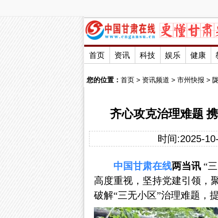
首页
资讯
科技
娱乐
健康
您的位置：
首页
>
资讯频道
>
市州快报
>
齐心攻克治理难题 
时间:2025-10-
中国
甘肃
在线
两当讯
“
高度重视，坚持党建引领，
破解“三无小区”治理难题，