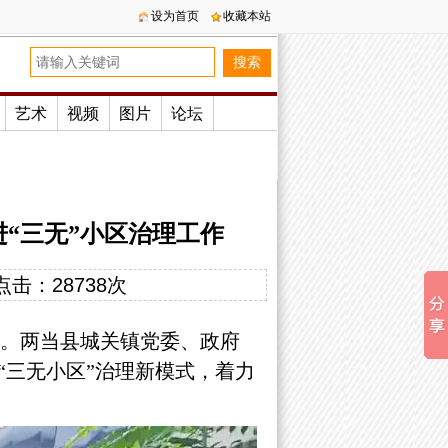
设为首页
收藏本站
艺术
视频
图片
论坛
“三无”小区治理工作
点击：
28738次
点。
两当县
城关镇党委、政府
“三无小区”治理新模式，着力