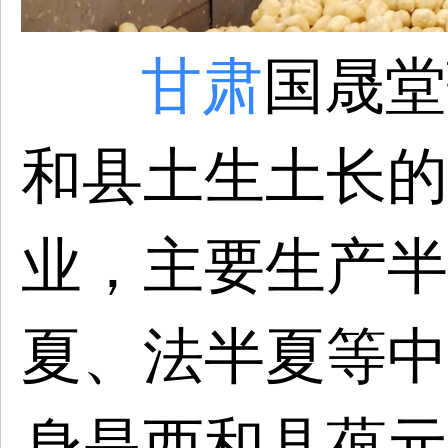
甘肃
国晟堂
和县土生土长的
业，主要生产半
夏、法半夏等中
身是西和县葆元