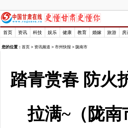
首页
资讯
科技
娱乐
健康
教育
婚嫁
旅游
房
您的位置：
首页
>
资讯频道
>
市州快报
>
陇南市
踏青赏春 防火
拉满~（陇南