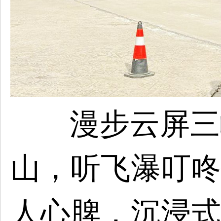
漫步云屏三
山，听飞瀑叮咚
人心脾，沉浸式