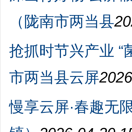
（陇南市两当县
20
抢抓时节兴产业 “
市两当县云屏
2026
慢享云屏·春趣无