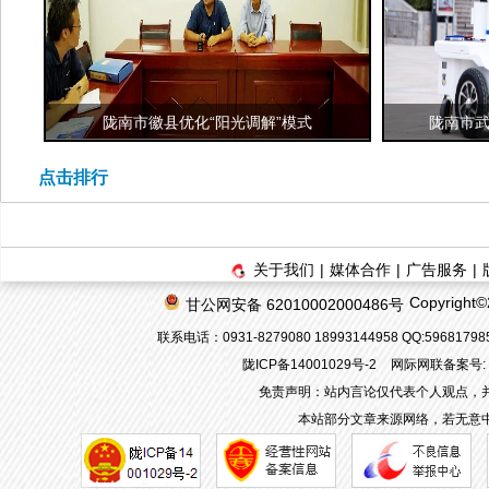
陇南市徽县优化“阳光调解”模式
陇南市武
点击排行
关于我们
|
媒体合作
|
广告服务
|
Copyrigh
甘公网安备 62010002000486号
联系电话：0931-8279080 18993144958 QQ:596817
陇ICP备14001029号-2
网际网联备案号: 62
免责声明：站内言论仅代表个人观点，
本站部分文章来源网络，若无意