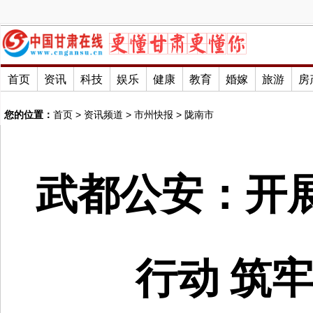
首页
资讯
科技
娱乐
健康
教育
婚嫁
旅游
房
您的位置：
首页
>
资讯频道
>
市州快报
>
陇南市
武都公安：开
行动 筑