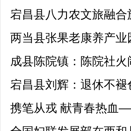
宕昌县八力农文旅融合
两当县张果老康养产业园
成县陈院镇：陈院社火
宕昌县刘辉：退休不褪
携笔从戎 献青春热血—