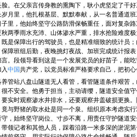
脸。在父亲言传身教的熏陶下，耿小虎坚定了干好工
长岁月里，他扎根基层、默默奉献，从一名普通道
日子里，他始终坚守公路防滑保畅重任，面对复杂路
夏秋两季雨水充沛、山体渗水严重，排水抢险难度极
，既是保障出行的驾驶员，也是精准细致的统计员；
、保障班组后勤，夜晚挑灯夜战、加班完成统计报表
怨言。段领导看到这是一个发展党员的好苗子，能吃
加入
中国
共产党，以党员标准严格要求自己，把初心
江洛养管站八盘山隧道无人看管，看管隧道条件艰苦
很不安全。他勇于担当，主动请缨，隧道安全值守任
，要实时观察渗水井排水，还要观察井盖破损更换。
，竟与野猪的取水处是同一个泉。组织原本考虑实行
，始终坚守岗位、寸步不离，用责任守护隧道安全。20
，带领记者和其他人员，踩着沿路一米多深的淤泥第
险情前坚守，用实际行动保障公路生命线畅通，随后