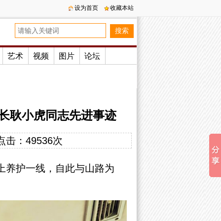
设为首页
收藏本站
艺术
视频
图片
论坛
站长耿小虎同志先进事迹
点击：
49536次
踏上养护一线，自此与山路为