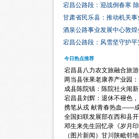
宕昌公路段：迎战倒春寒 
甘肃省民乐县：推动机关事
酒泉公路事业发展中心敦煌
宕昌公路段：风雪坚守护平
今日热点推荐
宕昌县八力农文旅融合旅游
两当县张果老康养产业园：
成县陈院镇：陈院社火闹新
宕昌县刘辉：退休不褪色，
携笔从戎 献青春热血——成
全国妇联发展部在西和县开
邓生来先生回忆录《岁月印
（图片新闻）甘川陕毗邻地