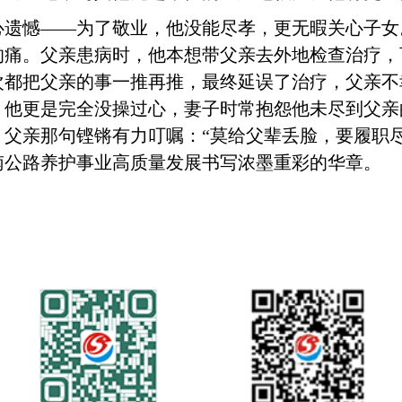
心遗憾
——为了敬业，他没能尽孝，更无暇关心子女。
的痛。父亲患病时，他本想带父亲去外地检查治疗，
次都把父亲的事一推再推，最终延误了治疗，父亲不
，他更是完全没操过心，妻子时常抱怨他未尽到父亲
父亲那句铿锵有力叮嘱：“莫给父辈丢脸，要履职
南公路养护事业高质量发展书写浓墨重彩的华章。