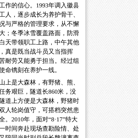
作的信心。1993年调入徽县
班工人，逐步成长为养护骨干、
况与严格的管理要求，从不懈
大；冬季冰雪覆盖路面，防滑
白天带领职工上路，中午其他
，真是既当战斗员又当指挥
苦耐劳又能勇于担当。经过组
使命镌刻在养护一线。
，山上是大森林，有野猪、熊、
务艰巨，隧道长860米，没
隧道上方便是大森林，野猪时
双人轮岗值守，可搭档突然患
10年，面对“8·17”特大
一时间奔赴现场查勘险情、处
又陪同当时副总段长魏潼离查