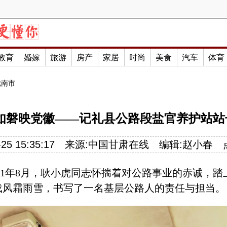
教育
婚嫁
旅游
房产
家居
时尚
美食
汽车
体育
陇南市
心如磐映党徽——记礼县公路段盐官养护站
25 15:35:17
来源:
中国甘肃在线
编辑:
赵小春
991年8月，耿小虎同志怀揣着对公路事业的赤诚，
载风霜雨雪，书写了一名基层公路人的责任与担当。