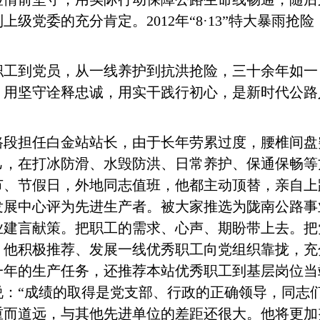
级党委的充分肯定。2012年“8·13”特大暴雨抢
职工到党员，从一线养护到抗洪抢险，三十余年如一
，用坚守诠释忠诚，用实干践行初心，是新时代公路
公路段担任白金站站长，由于长年劳累过度，腰椎间
己，在打冰防滑、水毁防洪、日常养护、保通保畅等
节、节假日，外地同志值班，他都主动顶替，亲自上
发展中心评为先进生产者。被大家推选为陇南公路事
业建言献策。把职工的需求、心声、期盼带上去。把
。他积极推荐、发展一线优秀职工向党组织靠拢，充
一年的生产任务，还推荐本站优秀职工到基层岗位当
说：“成绩的取得是党支部、行政的正确领导，同志
重而道远，与其他先进单位的差距还很大。他将更加