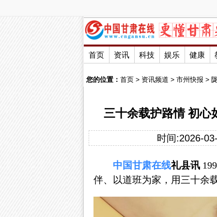
首页
资讯
科技
娱乐
健康
您的位置：
首页
>
资讯频道
>
市州快报
>
三十余载护路情 初
时间:2026-03-
中国
甘肃
在线
礼县讯
1
伴、以道班为家，用三十余