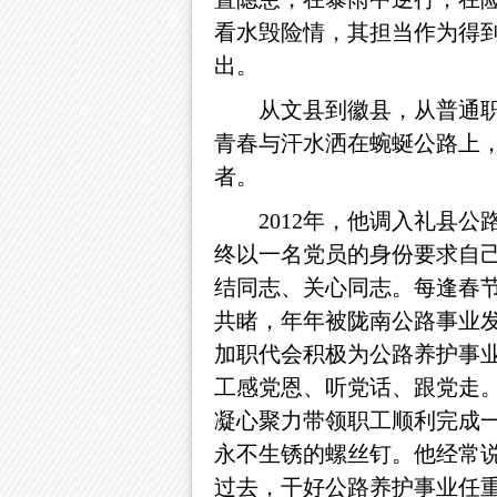
看水毁险情，其担当作为得到上
出。
从文县到徽县，从普通
青春与汗水洒在蜿蜒公路上
者。
2012年，他调入礼县
终以一名党员的身份要求自
结同志、关心同志。每逢春
共睹，年年被陇南公路事业
加职代会积极为公路养护事
工感党恩、听党话、跟党走
凝心聚力带领职工顺利完成
永不生锈的螺丝钉。他经常
过去，干好公路养护事业任