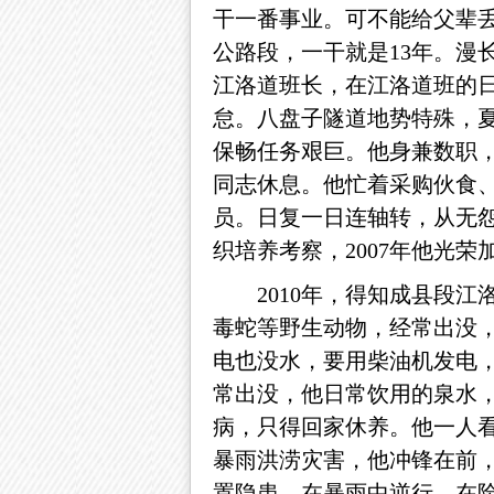
干一番事业。可不能给父辈丢
公路段，一干就是13年。漫
江洛道班长，在江洛道班的
怠。八盘子隧道地势特殊，
保畅任务艰巨。他身兼数职
同志休息。他忙着采购伙食
员。日复一日连轴转，从无
织培养考察，2007年他光荣
2010年，得知成县段
毒蛇等野生动物，经常出没，
电也没水，要用柴油机发电
常出没，他日常饮用的泉水
病，只得回家休养。他一人看守
暴雨洪涝灾害，他冲锋在前
置隐患，在暴雨中逆行，在