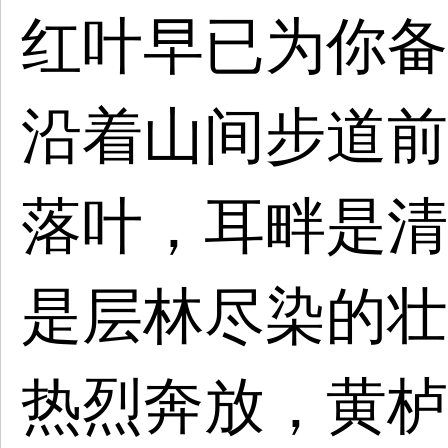
红叶早已为你备
沿着山间步道前
落叶，耳畔是清
是层林尽染的壮
热烈奔放，黄栌