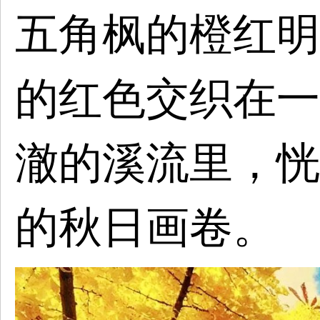
五角枫的橙红明
的红色交织在一
澈的溪流里，恍
的秋日画卷。