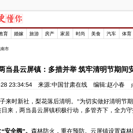
教育
婚嫁
旅游
房产
家居
时尚
美食
汽车
体育
陇南市
两当县云屏镇：多措并举 筑牢清明节期间
28 23:34:54
来源:
中国甘肃在线
编辑:
赵小春
燕子来时新社，梨花落后清明。”为切实做好清明节
连日来，两当县云屏镇积极行动，多管齐下，全力守
火
“安全阀”。
森林防火，重在预防。云屏镇设置森林