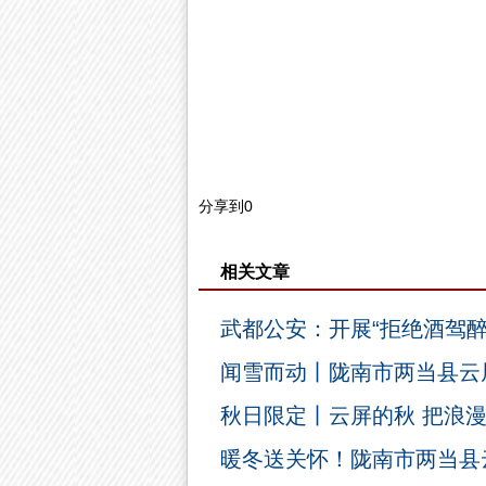
分享到
0
相关文章
武都公安：开展“拒绝酒驾醉
闻雪而动丨陇南市两当县云
秋日限定丨云屏的秋 把浪
暖冬送关怀！陇南市两当县