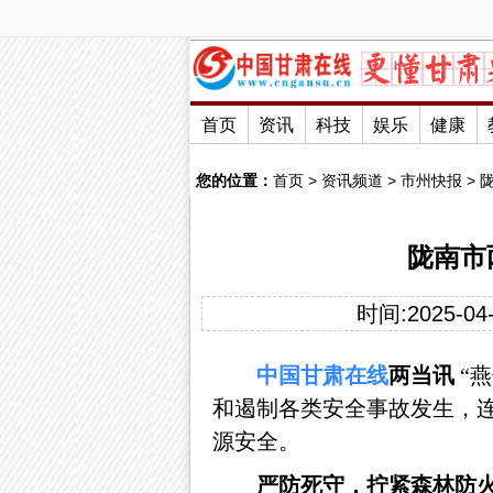
首页
资讯
科技
娱乐
健康
您的位置：
首页
>
资讯频道
>
市州快报
>
陇南市
时间:2025-04-
中国
甘肃
在线
两当讯
“
和遏制各类安全事故发生，
源安全。
严防死守，拧紧森林防