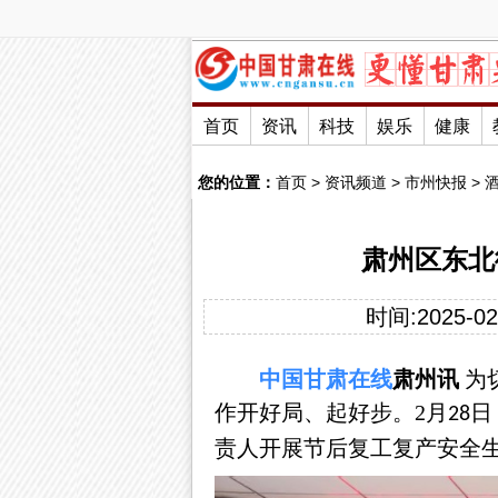
首页
资讯
科技
娱乐
健康
您的位置：
首页
>
资讯频道
>
市州快报
>
肃州区东北
时间:2025-02-
中国
甘肃
在线
肃州讯
为
作开好局、起好步。
2
月
日
28
责人开展节后复工复产安全