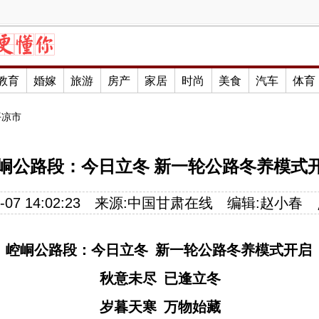
教育
婚嫁
旅游
房产
家居
时尚
美食
汽车
体育
平凉市
峒公路段：今日立冬 新一轮公路冬养模式
07 14:02:23
来源:
中国甘肃在线
编辑:
赵小春
崆峒公路段：
今日立冬 新一轮公路冬养模式开启
秋意未尽
已逢立冬
岁暮天寒
万物始藏