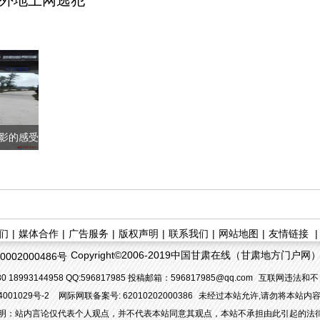
影的感受
们
|
媒体合作
|
广告服务
|
版权声明
|
联系我们
|
网站地图
|
友情链接
Copyright©2006-2019中国甘肃在线（甘肃地方门户网）. All
002000486号
 18993144958 QQ:596817985 投稿邮箱：596817985@qq.com
互联网违法和不良
4001029号-2
网际网联备案号: 62010202000386
未经过本站允许,请勿将本站内
明：站内言论仅代表个人观点，并不代表本站同意其观点，本站不承担由此引起的法