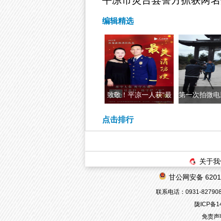
编辑精选
致敬！平凉一人获“最
第一次拍微电
美消防嫂”
点击排行
关于我
甘公网安备 62010
联系电话：0931-8279080
陇ICP备1
免责声