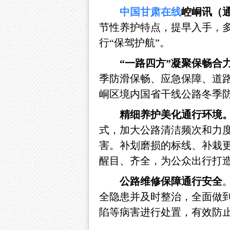
中国
甘肃
在线
崆峒讯（
节性养护特点，提早入手，
行
“保驾护航”。
“一路四方”凝聚保畅合
季防滑保畅、应急保障、道
峒区境内国省干线公路冬季
精细养护美化通行环境
式，加大公路清洁频次和力
害。补划磨损的标线、补栽
醒目、齐全，为公众出行打
公路维修保障通行安全
全隐患并及时整治，全面做
陷等病害进行处置，有效防