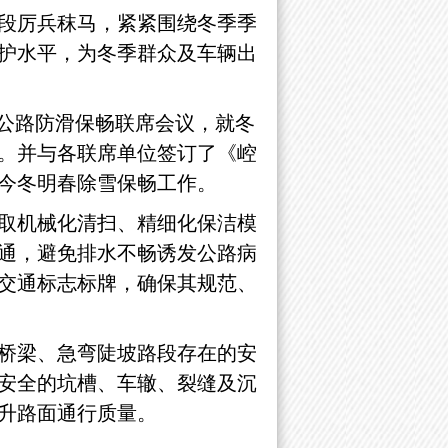
段厉兵秣马，紧紧围绕冬季季
护水平，为冬季群众及车辆出
”公路防滑保畅联席会议，就冬
。并与各联席单位签订了《崆
今冬明春除雪保畅工作。
取机械化清扫、精细化保洁模
通，避免排水不畅诱发公路病
交通标志标牌，确保其规范、
桥梁、急弯陡坡路段存在的安
安全的坑槽、车辙、裂缝及沉
升路面通行质量。