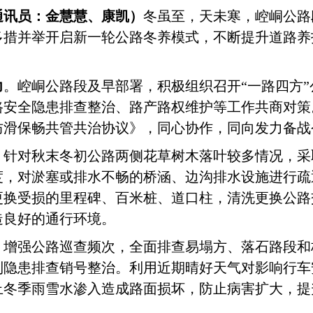
通讯员：金慧慧、康凯）
冬虽至，天未寒，崆峒公路
多措并举开启新一轮公路冬养模式，不断提升道路养
力
。崆峒公路段及早部署，积极组织召开
“一路四方
路安全隐患排查整治、路产路权维护等工作共商对策
防滑保畅共管共治协议》，同心协作，同向发力备战
。
针对秋末冬初公路两侧花草树木落叶较多情况，采
度，对淤塞或排水不畅的桥涵、边沟排水设施进行疏
更换受损的里程碑、百米桩、道口柱，清洗更换公路
造良好的通行环境。
。增强公路巡查频次，全面排查易塌方、落石路段和
到隐患排查销号整治。利用近期晴好天气对影响行车
止冬季雨雪水渗入造成路面损坏，防止病害扩大，提