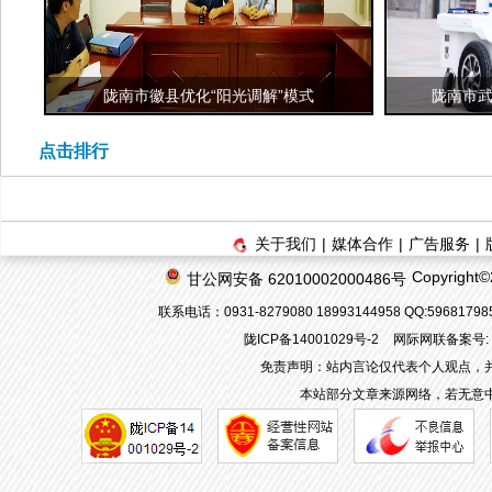
陇南市徽县优化“阳光调解”模式
陇南市武
点击排行
关于我们
|
媒体合作
|
广告服务
|
Copyrigh
甘公网安备 62010002000486号
联系电话：0931-8279080 18993144958 QQ:596817
陇ICP备14001029号-2
网际网联备案号: 62
免责声明：站内言论仅代表个人观点，
本站部分文章来源网络，若无意