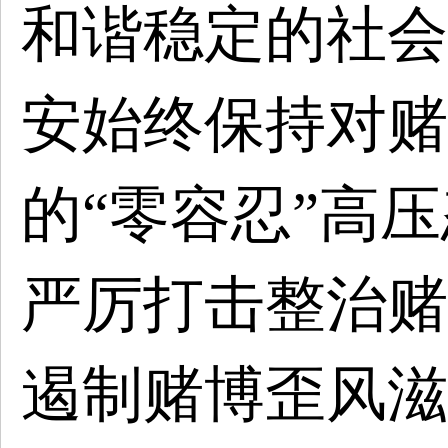
和谐稳定的社会
安始终保持对赌
的“零容忍”高
严厉打击整治赌
遏制赌博歪风滋