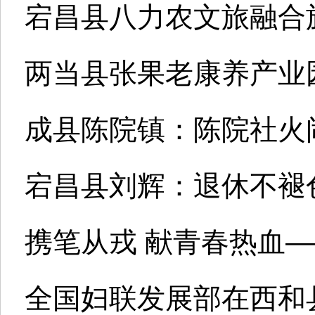
宕昌县八力农文旅融合
两当县张果老康养产业园
成县陈院镇：陈院社火
宕昌县刘辉：退休不褪
携笔从戎 献青春热血—
全国妇联发展部在西和