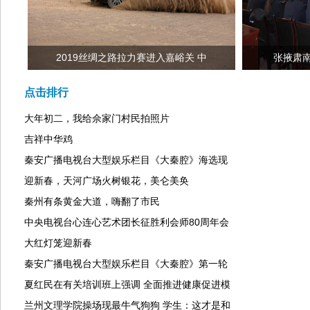
2019丝绸之路拉力赛进入嘉峪关 中
张掖肃
点击排行
大年初二，我给佘家门村民拍照片
吉祥中华鸡
秦安广播电视台大型娱乐栏目《大秦腔》海选现
迎新春，天河广场火树银花，美仑美奂
秦州有条黄金大道，嗨翻了市民
中央电视台心连心艺术团长征胜利会师80周年会
大红灯笼迎新春
秦安广播电视台大型娱乐栏目《大秦腔》第一轮
夏红民在有关培训班上强调 全面推进健康促进模
兰州文理学院操场现最牛气狗狗 学生：这才是和