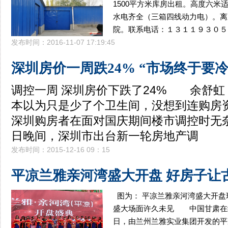
1500平方米库房出租。高度六米
水电齐全（三箱四线动力电）。离
院。联系电话：１３１１９３０５
发布时间：2016-11-07 17:19:45
深圳房价一周跌24% “市场终于要冷
调控一周 深圳房价下跌了24% 余舒
本以为只是少了个卫生间，没想到连购房
深圳购房者在面对国庆期间楼市调控时无
日晚间，深圳市出台新一轮房地产调
发布时间：2015-12-16 09：15
平凉兰雅亲河湾盛大开盘 好房子让
图为： 平凉兰雅亲河湾盛大开
盛大场面许久未见 中国甘肃在线
日，由兰州兰雅实业集团开发的平