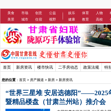
美食
市场
创意
公益
娱乐
体育
人物
美景
城市
住宿
视野
健康
教育
高校
首页
新房资讯
楼市快讯
二手房动态
政策法规
特
您的位置
：
首页
>
房产频道
>
新房
>
新房资讯
“世界三星堆 安居选德阳”——202
暨精品楼盘（甘肃兰州站）推介会