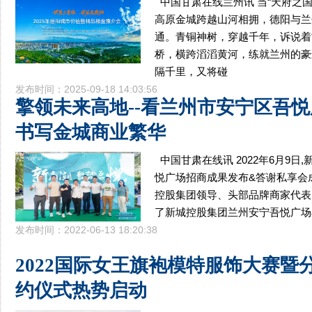
中国甘肃在线兰州讯 当“天府之国
高原金城跨越山河相拥，德阳与兰
通。青铜神树，穿越千年，诉说着
桥，横跨滔滔黄河，练就兰州的豪
隔千里，又将碰
发布时间：2025-09-18 14:03:56
擎领未来高地--看兰州市安宁区吾
书写金城商业繁华
中国甘肃在线讯 2022年6月9日
悦广场招商成果发布&答谢私享会
控股集团领导、头部品牌商家代表
了新城控股集团兰州安宁吾悦广场
发布时间：2022-06-13 18:20:38
2022国际女王旗袍模特服饰大赛暨
约仪式热势启动