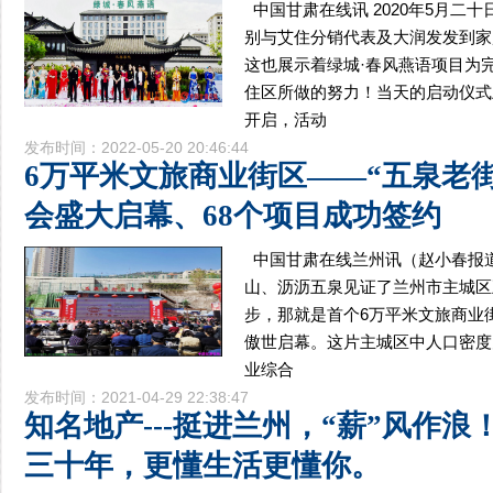
中国甘肃在线讯 2020年5月二
别与艾住分销代表及大润发发到家
这也展示着绿城·春风燕语项目为
住区所做的努力！当天的启动仪式
开启，活动
发布时间：2022-05-20 20:46:44
6万平米文旅商业街区——“五泉老
会盛大启幕、68个项目成功签约
中国甘肃在线兰州讯（赵小春报道）
山、沥沥五泉见证了兰州市主城区
步，那就是首个6万平米文旅商业街
傲世启幕。这片主城区中人口密度
业综合
发布时间：2021-04-29 22:38:47
知名地产---挺进兰州，“薪”风作浪
三十年，更懂生活更懂你。