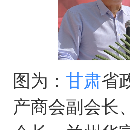
图为：
甘肃
省
产商会副会长