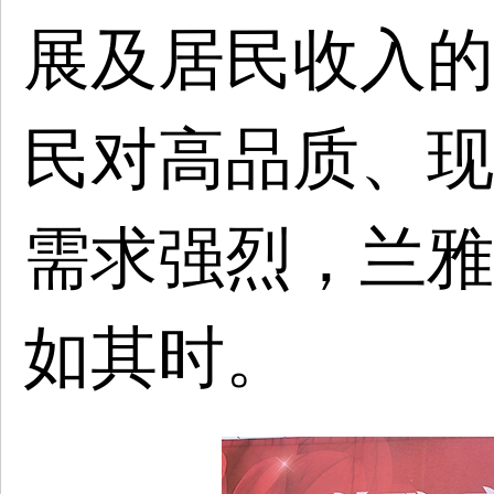
展及居民收入的
民对高品质、现
需求强烈，兰雅
如其时。