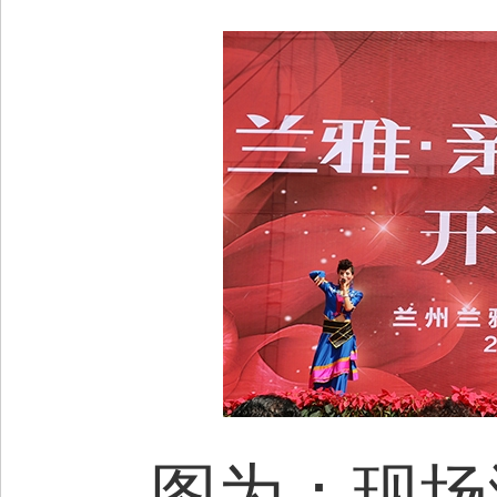
图为：现场