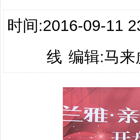
时间:2016-09-11 23
线
编辑:马来