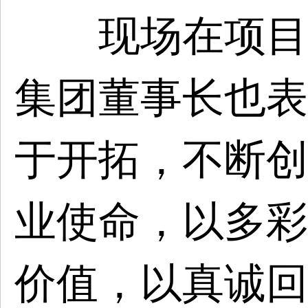
现场在项目
集团董事长也表
于开拓，不断创
业使命，以多彩
价值，以真诚回