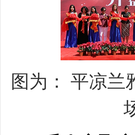
图为： 平凉兰