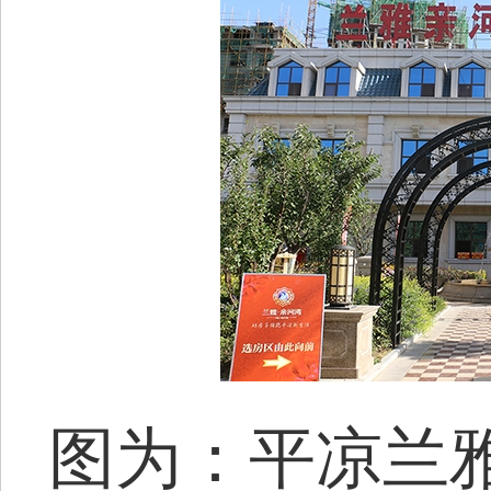
图为：平凉兰