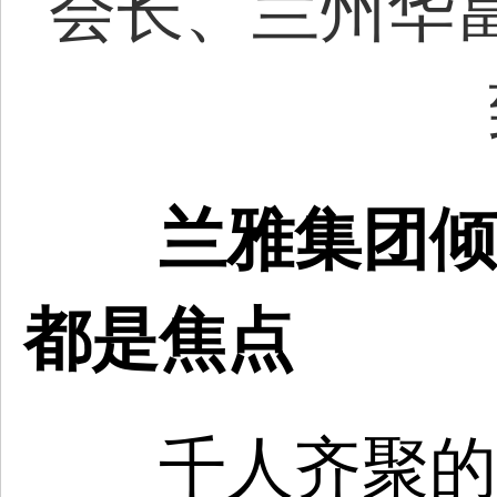
会长、兰州华
兰雅集团倾
都是焦点
千人齐聚的