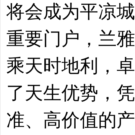
将会成为平凉城
重要门户，兰雅
乘天时地利，卓
了天生优势，凭
准、高价值的产