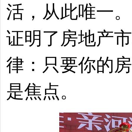
活，从此唯一。
证明了房地产市
律：只要你的房
是焦点。