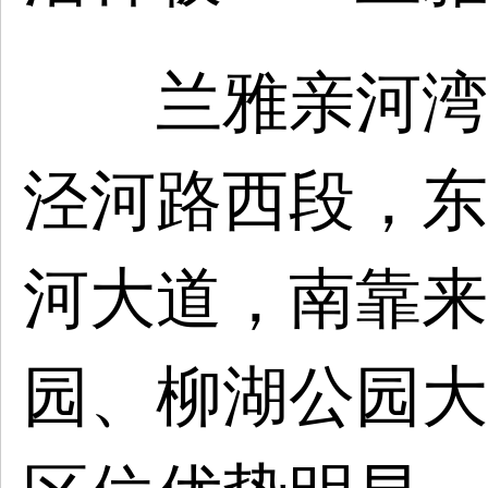
兰雅亲河湾
泾河路西段，东
河大道，南靠来
园、柳湖公园大