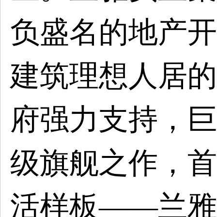
负盛名的地产开
建筑理想人居的
府强力支持，巨
级旗舰之作，首
活样板
——
兰雅