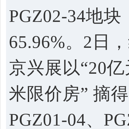
PGZ02-34
65.96%。2
京兴展以“20亿
米限价房” 摘
PGZ01-04、P