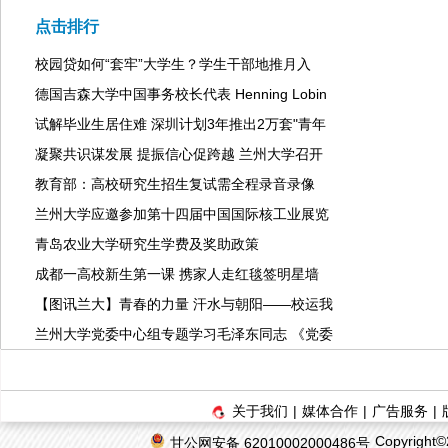
点击排行
校园贷如何“套牢”大学生？学生干部地推月入
德国吉森大学中国事务校长代表 Henning Lobin
试解毕业生居住难 深圳计划3年推出2万套"青年
凝聚共识谋发展 提振信心促跨越 兰州大学召开
教育部：高校研究生招生复试需全程录音录像
兰州大学应邀参加第十四届中国国际核工业展览
青岛农业大学研究生学费及奖助政策
成都一高校新生第一课 携家人走红毯签明星墙
【图讯兰大】青春的力量 汗水与朝阳——校运我
兰州大学党委中心组专题学习毛泽东同志 《党委
关于我们
|
媒体合作
|
广告服务
|
Copyrigh
甘公网安备 62010002000486号