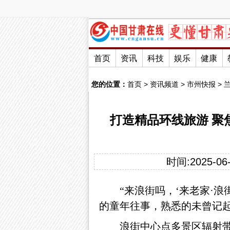
首页
资讯
科技
娱乐
健康
您的位置：
首页
>
资讯频道
>
市州快报
>
打造精品环线旅游 聚
时间:2025-06-
“来浪街吗，‘来老家·
的童年往事，熟悉的未曾记起
浪街中心点多景区辐射