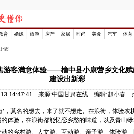
教育
婚嫁
旅游
房产
家居
时尚
美食
汽车
体育
兰州市
焦游客满意体验——榆中县小康营乡文化赋
建设出新彩
13 14:47:41
来源:
中国甘肃在线
编辑:
赵小春
浪街’，莫名的想去，来了就不想走。在浪街，体验
的体验，在浪街都能忆恋乡愁的味道，以及青山绿水
带动的乡村游、人文游、互动游、亲子游、体验游、