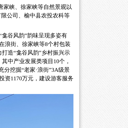
唐家峡、徐家峡等自然景观以
有限公司、榆中县农投农科等
“龛谷风韵”韵味呈现多姿有
在浪街、徐家峡等
8个村包装
力打造“龛谷风韵”乡村振兴示
。其中产业发展类项目10个，
分挖掘“老家·浪街”3A级景
资1170万元，建设游客服务