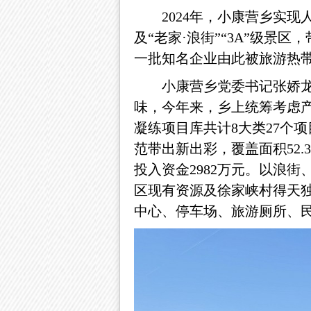
2024年，小康营乡实现
及
“老家·浪街”“3A”级景
一批知名企业由此被旅游热
小康营乡党委书记张娇
味，
今年来，乡上
统筹考虑
凝练项目库共计8大类27个项
范带出新出彩，覆盖面积52.
投入资金2982万元。以浪街
区现有资源及徐家峡村得天独
中心、停车场、旅游厕所、民