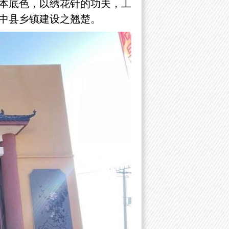
本底色，以绣花针的功夫，工
中县乡镇建设之翘楚。