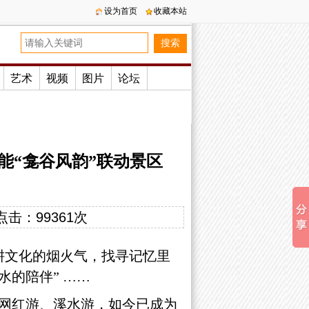
设为首页
收藏本站
艺术
视频
图片
论坛
能“龛谷风韵”联动景区
点击：
99361次
农耕文化的烟火气，找寻记忆里
的陪伴” ……
网红游、溪水游，如今已成为