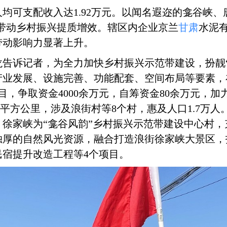
人均可支配收入达1.92万元。
以闻名遐迩的龛谷峡、
区，带动乡村振兴提质增效。辖区内企业京兰
甘肃
水泥
带动影响力显著上升。
龙告诉记者，为全力加快乡村振兴示范带建设，
扮靓
产业发展、设施完善、功能配套、空间布局等要素，
目，争取资金4000余万元，自筹资金80余万元，加
3平方公里，涉及浪街村等8个村，惠及人口1.7万人
、徐家峡为“龛谷风韵”乡村振兴示范带建设中心村，充
厚的自然风光资源，融合打造浪街徐家峡大景区，投
宿提升改造工程等4个项目。