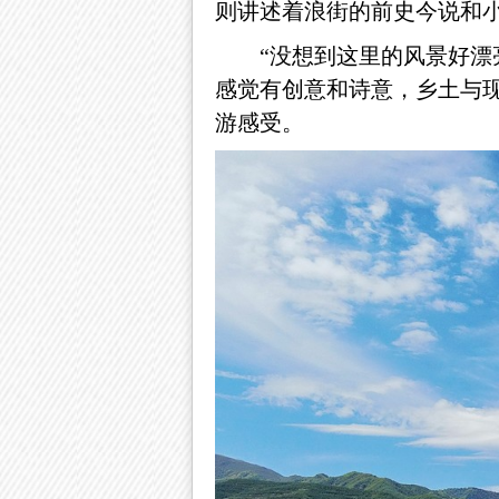
则讲述着浪街的前史今说和
“没想到这里的风景好
感觉有创意和诗意，乡土与
游感受。