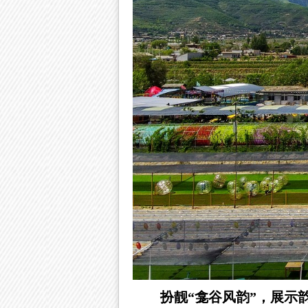
扮靓
“龛谷风韵”，展示