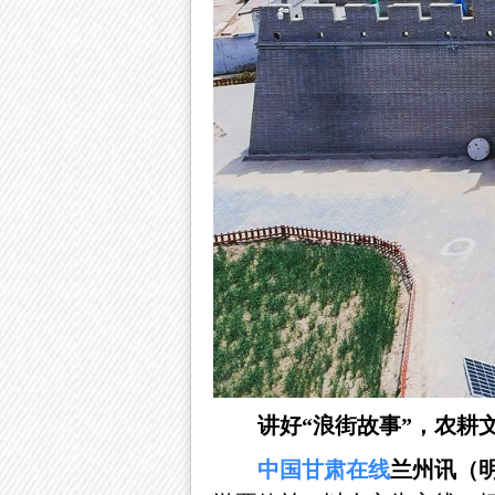
讲好
“浪街故事”，农耕
中国
甘肃
在线
兰州讯（