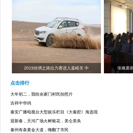
2019丝绸之路拉力赛进入嘉峪关 中
张掖肃
点击排行
大年初二，我给佘家门村民拍照片
吉祥中华鸡
秦安广播电视台大型娱乐栏目《大秦腔》海选现
迎新春，天河广场火树银花，美仑美奂
秦州有条黄金大道，嗨翻了市民