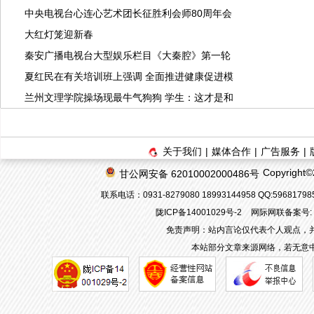
中央电视台心连心艺术团长征胜利会师80周年会
大红灯笼迎新春
秦安广播电视台大型娱乐栏目《大秦腔》第一轮
夏红民在有关培训班上强调 全面推进健康促进模
兰州文理学院操场现最牛气狗狗 学生：这才是和
关于我们
|
媒体合作
|
广告服务
|
Copyrigh
甘公网安备 62010002000486号
联系电话：0931-8279080 18993144958 QQ:596817
陇ICP备14001029号-2
网际网联备案号: 62
免责声明：站内言论仅代表个人观点，
本站部分文章来源网络，若无意