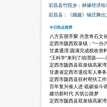
宕昌县竹院乡：林缘经济绘
宕昌县：《娥嫚》锅庄舞出
今日热点推荐
八方宾朋齐聚 共赏奇石文化
定西市陇西双泉镇：“一办六
甘肃通渭:圆满完成税收资
“王科学”来到了咱渭源——
定西市陇西县双泉镇高家湾
甘肃省定西市退役军人事务
定西市陇西县驻村帮扶工作
百年复兴催人进 砥砺奋斗
建功新时代 共筑公路梦
定西市陇西县双泉镇高家湾