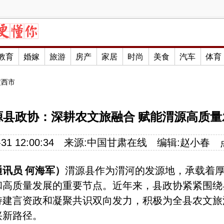
教育
婚嫁
旅游
房产
家居
时尚
美食
汽车
体育
定西市
源县政协：深耕农文旅融合 赋能渭源高质量
31 12:00:34
来源:
中国甘肃在线
编辑:
赵小春
通讯员
何海军）
渭源县作为渭河的发源地，承载着
和高质量发展的重要节点。近年来，县政协紧紧围绕
持建言资政和凝聚共识双向发力，积极为全县农文旅
兴新路径。