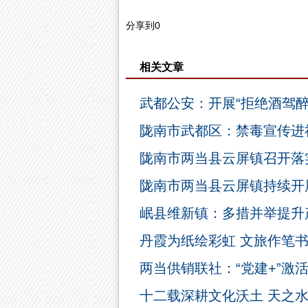
分享到
0
相关文章
武都公安：开展“拒绝酒驾醉
陇南市武都区：禁毒宣传进
陇南市两当县云屏镇召开落
陇南市两当县云屏镇持续开
岷县维新镇：多措并举提升
丹霞为纸绘彩虹 文旅作笔
两当供销联社：“党建+”激
十二载深耕文化沃土 天之