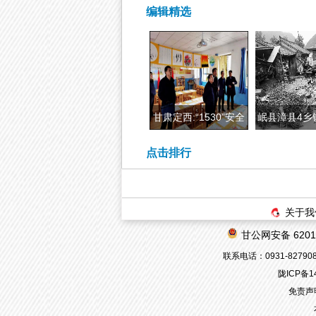
编辑精选
甘肃定西:“1530”安全
岷县漳县4乡
教育模式让
灾 212
点击排行
关于我
甘公网安备 62010
联系电话：0931-8279080
陇ICP备1
免责声