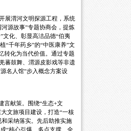
开展渭河文明探源工程，系统
好渭河源故事”专题协商会，提炼
”文化、彰显高洁品德“伯夷
植“千年药乡”的“中医康养”文
记忆转化为当代价值。通过专题
羌蕃鼓舞、渭源皮影戏等非遗
渭源名人馆”步入概念方案设
建言献策。围绕“生态+文
重大文旅项目建设，打造“一核
视和采纳落实。先后助推实施
成“核心引爆、多点支撑、全