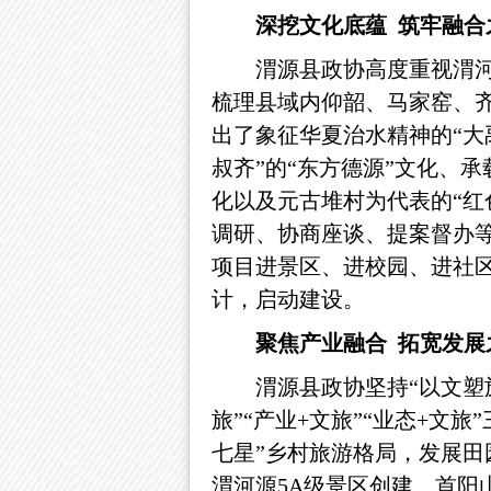
深挖文化底蕴
筑牢融合
渭源县政协高度重视渭
梳理县域内仰韶、马家窑、
出了象征华夏治水精神的“大
叔齐”的“东方德源”文化、承
化以及元古堆村为代表的“红
调研、协商座谈、提案督办
项目进景区、进校园、进社区
计，启动建设。
聚焦产业融合
拓宽发展
渭源县政协坚持
“以文
旅”“产业+文旅”“业态+
七星”乡村旅游格局，发展
渭河源5A级景区创建、首阳