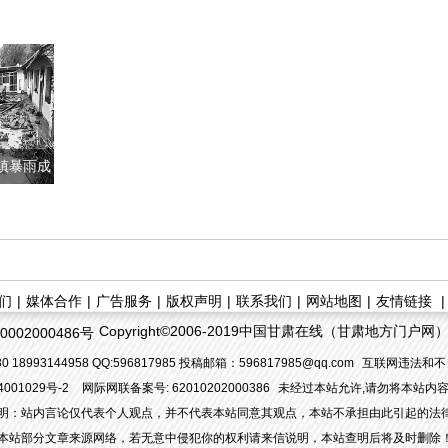
镇暴雨成
国道多
们
|
媒体合作
|
广告服务
|
版权声明
|
联系我们
|
网站地图
|
友情链接
Copyright©2006-2019中国甘肃在线（甘肃地方门户网）. All
002000486号
 18993144958 QQ:596817985 投稿邮箱：596817985@qq.com
互联网违法和不良
4001029号-2
网际网联备案号: 62010202000386
未经过本站允许,请勿将本站内
明：站内言论仅代表个人观点，并不代表本站同意其观点，本站不承担由此引起的法
本站部分文章来源网络，若无意中侵犯你的权利请来信说明，本站查明后将及时删除