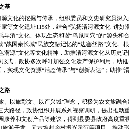
之基
河源文化的挖掘与传承，组织委员和文史研究员深入
齐家等文化遗址
115处，结合“弘扬渭河源文化 讲
禹导渭”文化、体现生态和谐“鸟鼠同穴”的“源头和合
载“战国秦长城”民族交融记忆的“边塞丝路”文化、根
色渭源”文化等文化精神，助推渭河源文化从历史
等形式，政协多次呼吁加强文化遗产保护利用，助推
，实现文化资源“活态传承”与“创新表达”；助推“
之路
塑旅、以旅彰文、以产兴城”理念，积极为农文旅融合
文旅”三大路径，政协组织开展系列视察调研，提出推动
田园康养和文创产品等建议，得到县委县政府高度重
山旅游开发、元古堆村乡村振兴示范等项目，推动形