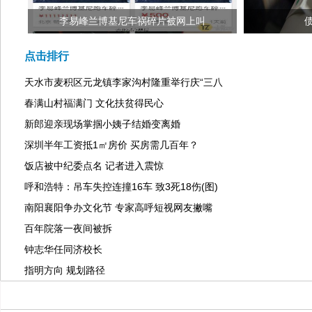
李易峰兰博基尼车祸碎片被网上叫
点击排行
天水市麦积区元龙镇李家沟村隆重举行庆“三八
春满山村福满门 文化扶贫得民心
新郎迎亲现场掌掴小姨子结婚变离婚
深圳半年工资抵1㎡房价 买房需几百年？
饭店被中纪委点名 记者进入震惊
呼和浩特：吊车失控连撞16车 致3死18伤(图)
南阳襄阳争办文化节 专家高呼短视网友撇嘴
百年院落一夜间被拆
钟志华任同济校长
指明方向 规划路径