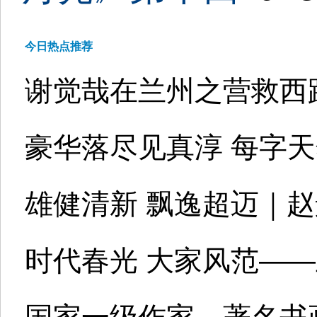
今日热点推荐
谢觉哉在兰州之营救西
豪华落尽见真淳 每字
雄健清新 飘逸超迈｜
时代春光 大家风范—