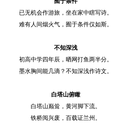
囿于条件
已无机会作游旅，坐在家中瞎写诗。
难有人间烟火气，囿于条件仅如斯。
不知深浅
初高中学四年辰，晒网打鱼两半分。
墨水胸间能几滴？不知深浅作诗文。
白塔山俯瞰
白塔山巅耸，黄河脚下流。
铁桥阅兴废，百载证兰州。