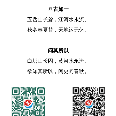
亘古如一
五岳山长耸，江河水永流。
秋冬春夏替，天地运无休。
问其所以
白塔山长固，黄河水永流。
欲知其所以，阅史问春秋。