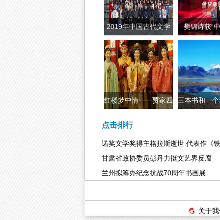
2019年中国古代文学
樊锦诗获“
博士论坛在兰
——传播
红楼梦中情——贾家四
三本书和一个
姐妹的美丽
真实的
点击排行
诺奖文学奖得主格拉斯逝世 代表作《
甘肃省政协委员彭丹力挺文艺界反腐
兰州拟筹办纪念抗战70周年书画展
关于我