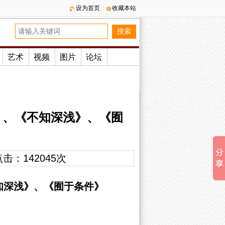
设为首页
收藏本站
艺术
视频
图片
论坛
》、《不知深浅》、《囿
点击：
142045次
知深浅
》、《
囿于条件
》