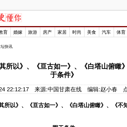
教育
婚嫁
旅游
房产
家居
时尚
美食
汽车
体育
文坛快讯
其所以》、《亘古如一》、《白塔山俯瞰
于条件》
4 22:12:17
来源:
中国甘肃在线
编辑:
赵小春
其所以
》、《
亘古如一
》、《
白塔山俯瞰
》、《
不