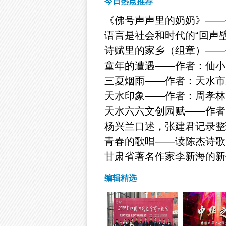
今日热点推荐
《佛号声声里的奶奶》——
语言是社会和时代的“回声壁
诗赋里的家乡（组章）——
童年的遭遇——作者：仙小
三夏烟雨——作者：天水市
天水印象——作者：周孝林
天水六六文创园赋——作者
杨兴兰口述，张建君记录整
青春的歌唱——读陈杰诗歌
甘肃省著名作家李新海的新
编辑精选