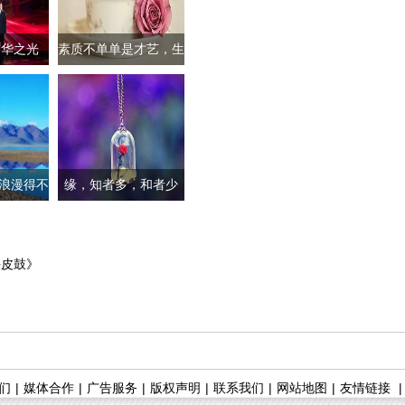
中华之光
素质不单单是才艺，生
中华
活的素质是
浪漫得不
缘，知者多，和者少
爱情
铁皮鼓》
们
|
媒体合作
|
广告服务
|
版权声明
|
联系我们
|
网站地图
|
友情链接