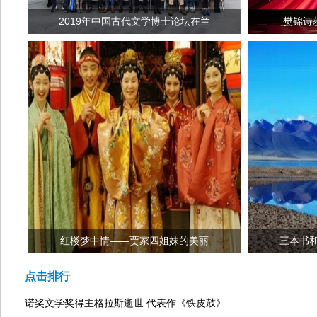
2019年中国古代文学博士论坛在兰
樊锦诗
红楼梦中情——贾家四姐妹的美丽
三本书
点击排行
诺奖文学奖得主格拉斯逝世 代表作《铁皮鼓》