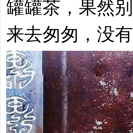
罐罐茶，果然别
来去匆匆，没有