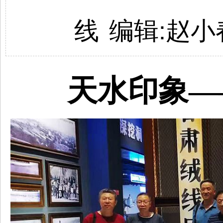
线
编辑:
赵小
天水
印象
—