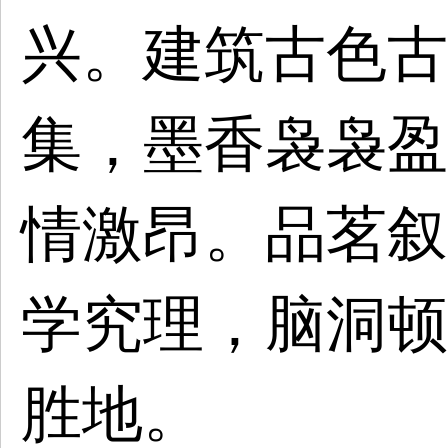
兴。建筑古色古
集，墨香袅袅盈
情激昂。品茗叙
学究理，脑洞顿
胜地。