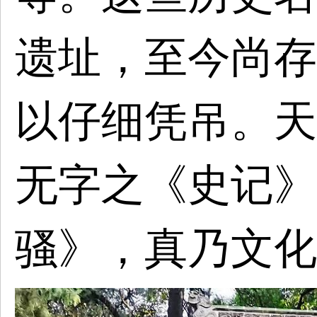
遗址，至今尚存
以仔细凭吊。天
无字之《史记》
骚》，真乃文化