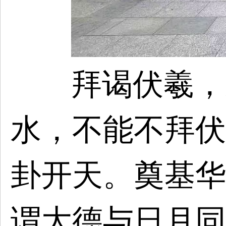
拜谒伏羲，
水，不能不拜伏
卦开天。奠基华
谓
大德与日月同