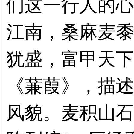
们
这
一行人的心
江南，桑麻麦黍
犹盛，富甲天下
《蒹葭》，描述
风貌。麦积山石