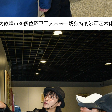
为
敦煌市
30多位
环卫工人带来一场独特的沙画
艺术