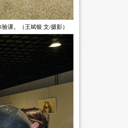
体验
课
。（王斌银 文/摄影）