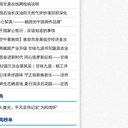
国甘肃在线网投稿说明
新人必备婚礼布置筹备
国石油长庆油田天然气评价项目部深化
文心契真———杨国光中国画作品展”
于国家公祭日，应该知道的事情
空中看敦煌】敦煌市发展低空经济多次
商赋能产业升级 甘味九源书写陇原农业
恩奋进新时代 同心筑梦新征程——甘南
32届兰洽会展风采｜甘味九源：精工淬
婚姻里的断舍离
心传承丝路味 守正创新焕新生——凉州
畔生态栖居地 夏日清凉后花园——定西
角
人微光』平凡至伟记实“为民情怀”
闻榜单