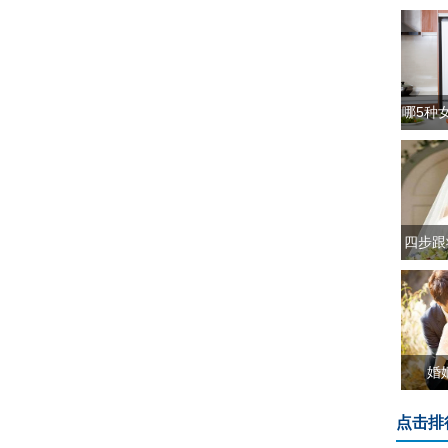
哪5种
四步跟
婚
点击排