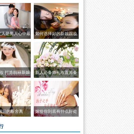
Angelababy结婚钻戒曝
女人是男人心中最
如何选择好的新娘跟妆
妆 打造靓丽新娘
新人必备婚礼布置筹备
唯一能把黄晓明Angela
姻里的断舍离
嫁给你到底有什么好处
行