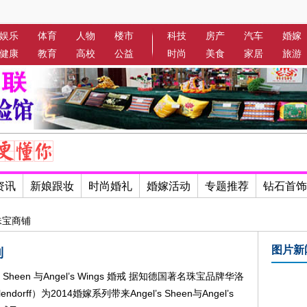
娱乐
体育
人物
楼市
科技
房产
汽车
婚嫁
健康
教育
高校
公益
时尚
美食
家居
旅游
资讯
新娘跟妆
时尚婚礼
婚嫁活动
专题推荐
钻石首饰
珠宝商铺
图片新
列
’s Sheen 与Angel’s Wings 婚戒 据知德国著名珠宝品牌华洛
endorff）为2014婚嫁系列带来Angel’s Sheen与Angel’s