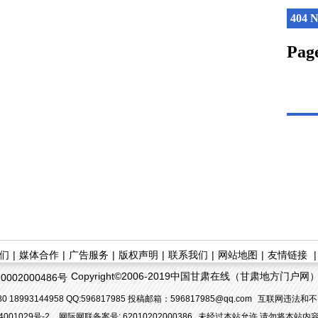
们
|
媒体合作
|
广告服务
|
版权声明
|
联系我们
|
网站地图
|
友情链接
Copyright©2006-2019中国甘肃在线（甘肃地方门户网）. All
002000486号
 18993144958 QQ:596817985 投稿邮箱：596817985@qq.com
互联网违法和不
4001029号-2
网际网联备案号: 62010202000386
未经过本站允许,请勿将本站内