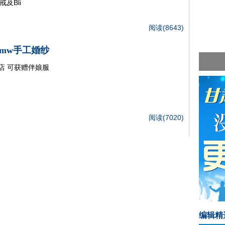
戒及Bli
阅读(8643)
mw手工婚纱
店 可获赠伴娘服
阅读(7020)
编辑精