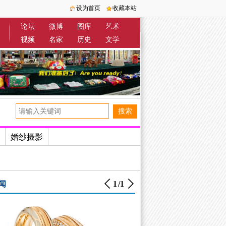
设为首页
收藏本站
论坛
微博
图库
艺术
视频
名家
历史
文学
婚纱摄影
闻
1
/
1