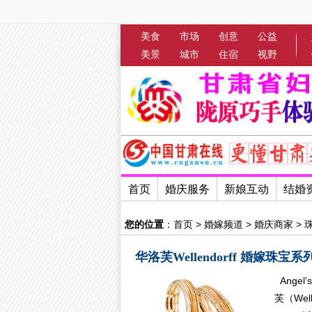
美食
市场
创意
公益
美景
城市
住宿
视野
首页
婚庆服务
新娘互动
结婚
您的位置
：
首页
>
婚嫁频道
>
婚庆商家
>
华洛芙Wellendorff 婚嫁珠宝系
Angel
芙（Well