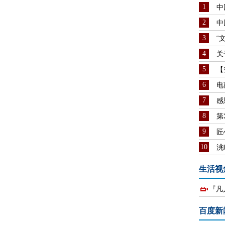
1
中
2
中
3
“
4
关
5
【
6
电
7
感
8
第
9
匠
10
洮
生活视
『凡
百度新